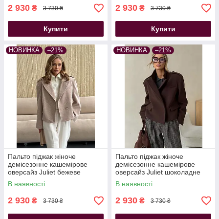
2 930
2 930
₴
₴
3 730 ₴
3 730 ₴
Купити
Купити
НОВИНКА
–21%
НОВИНКА
–21%
Пальто піджак жіноче
Пальто піджак жіноче
демісезонне кашемірове
демісезонне кашемірове
оверсайз Juliet бежеве
оверсайз Juliet шоколадне
В наявності
В наявності
2 930
2 930
₴
₴
3 730 ₴
3 730 ₴