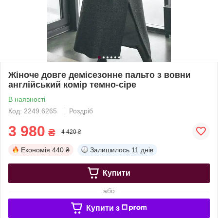
Жіноче довге демісезонне пальто з вовни
англійський комір темно-сіре
В наявності
Код: 2249.6265
Роздріб
3 980
₴
4 420 ₴
Економія
440 ₴
Залишилось
11 днів
Купити
або
Купити з