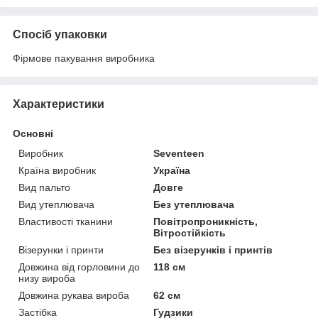
Спосіб упаковки
Фірмове пакування виробника
Характеристики
Основні
Виробник
Seventeen
Країна виробник
Україна
Вид пальто
Довге
Вид утеплювача
Без утеплювача
Властивості тканини
Повітропроникність,
Вітростійкість
Візерунки і принти
Без візерунків і принтів
Довжина від горловини до
118 см
низу вироба
Довжина рукава вироба
62 см
Застібка
Гудзики