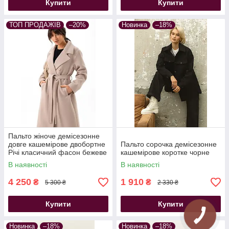
Купити
Купити
ТОП ПРОДАЖІВ
–20%
Новинка
–18%
Пальто жіноче демісезонне
довге кашемірове двобортне
Пальто сорочка демісезонне
Річі класичний фасон бежеве
кашемірове коротке чорне
В наявності
В наявності
4 250
1 910
₴
₴
5 300 ₴
2 330 ₴
Купити
Купити
Новинка
–18%
Новинка
–18%