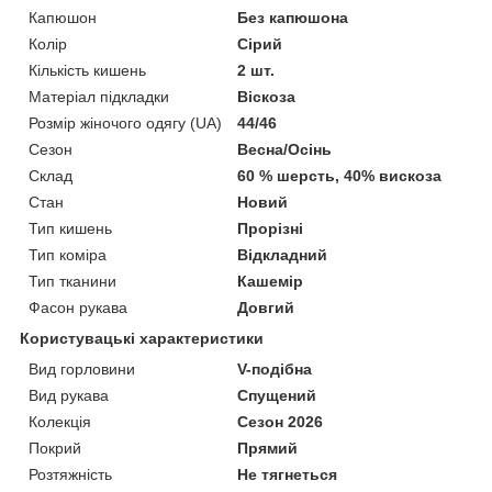
Капюшон
Без капюшона
Колір
Сірий
Кількість кишень
2 шт.
Матеріал підкладки
Віскоза
Розмір жіночого одягу (UA)
44/46
Сезон
Весна/Осінь
Склад
60 % шерсть, 40% вискоза
Стан
Новий
Тип кишень
Прорізні
Тип коміра
Відкладний
Тип тканини
Кашемір
Фасон рукава
Довгий
Користувацькi характеристики
Вид горловини
V-подібна
Вид рукава
Спущений
Колекція
Сезон 2026
Покрий
Прямий
Розтяжність
Не тягнеться