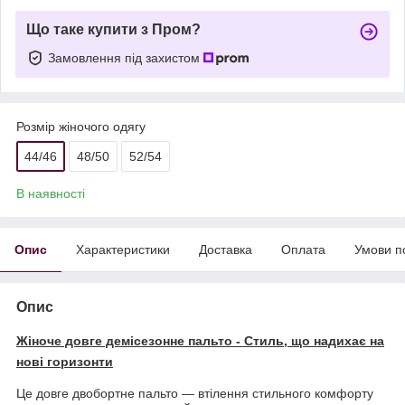
Що таке купити з Пром?
Замовлення під захистом
Розмір жіночого одягу
44/46
48/50
52/54
В наявності
Опис
Характеристики
Доставка
Оплата
Умови п
Опис
Жіноче довге демісезонне пальто - Стиль, що надихає на
нові горизонти
Це довге двобортне пальто — втілення стильного комфорту