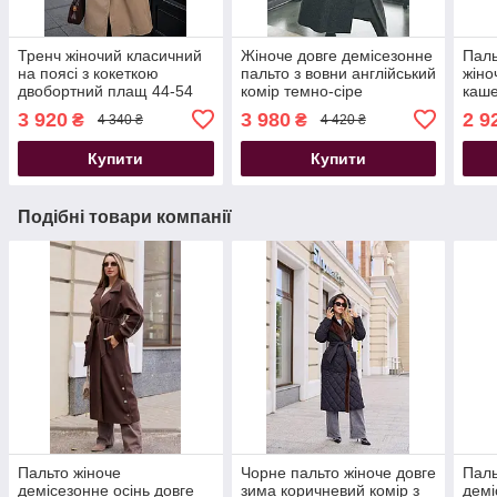
Тренч жіночий класичний
Жіноче довге демісезонне
Паль
на поясі з кокеткою
пальто з вовни англійський
жіно
двобортний плащ 44-54
комір темно-сіре
каше
розміри пісочний
беж
3 920
3 980
2 9
₴
₴
4 340 ₴
4 420 ₴
Купити
Купити
Подібні товари компанії
Пальто жіноче
Чорне пальто жіноче довге
Паль
демісезонне осінь довге
зима коричневий комір з
демі