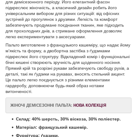
для демісезонного періоду. Його елегантний фасон
підкреслює жіночність, а класичний дизайн робить його
універсальним вибором для різних ситуацій: від офісних
зустрічей до прогулянок з друзями. Легкість та комфорт
забезпечують продумане поєднання тканин, яке підходить
для прохолодних днів, а стримане оформлення дозволяє
легко експериментувати з аксесуарами.
Пальто виготовлене з французького кашеміру, що надає йому
м'якість та форму, а двобортна застібка з ґудзиками
підкреслює його структуру. Відкладений комір і функціональні
бічні кишені створюють зручність для щоденного носіння.
Прямий крій та розрізні рукави забезпечують свободу рухів, а
деталі, такі як ґудзики на рукавах, вносять стильний акцент.
Це пальто легко поєднується з різними елементами
гардеробу, доповнюючи будь-який образ нотами
витонченості.
ЖІНОЧІ ДЕМІСЕЗОННІ ПАЛЬТА:
НОВА КОЛЕКЦІЯ
Склад: 40% шерсть, 30% віскоза, 30% поліестер.
Матеріал: французький кашемір.
Фурнітура: ґудзики.