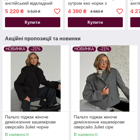
англійський відкладний
хутром еко норки з
англ
комір шоколадне
капюшоном
комі
5 220
4 390
4 2
₴
₴
5 520 ₴
4 880 ₴
Купити
Купити
Акційні пропозиції та новинки
НОВИНКА
–21%
НОВИНКА
–21%
Пальто піджак жіноче
Пальто піджак жіноче
демісезонне кашемірове
демісезонне кашемірове
оверсайз Juliet чорне
оверсайз Juliet сіре
В наявності
В наявності