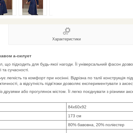
Характеристики
кавом а-силует
ал, що підходить для будь-якої нагоди. Її універсальний фасон дозво
та сучасності.
 легкість та комфорт при носінні. Відрізна по талії конструкція підк
ктичності, а відсутність підв'язки дозволяє експериментувати з аксе
з друзями або прогулянок містом. Її легко поєднувати з різними аксе
84х60х92
173 см
80% бавовна, 20% поліестер