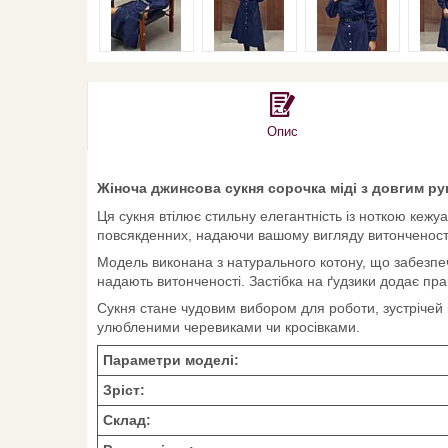
Опис
Жіноча джинсова сукня сорочка міді з довгим ру
Ця сукня втілює стильну елегантність із ноткою кежу
повсякденних, надаючи вашому вигляду витонченості 
Модель виконана з натурального котону, що забезпечує
надають витонченості. Застібка на ґудзики додає пра
Сукня стане чудовим вибором для роботи, зустрічей і
улюбленими черевиками чи кросівками.
Параметри моделі:
Зріст:
Склад: