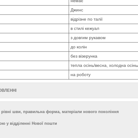
немає
Джинс
відрізне по талії
в стилі кежуал
з довгим рукавом
до колін
без візерунка
тепла осінь/весна, холодна осінь
на роботу
МОВЛЕННІ
 рівні шви, правильна форма, матеріали нового покоління
ою у відділенні Нової пошти