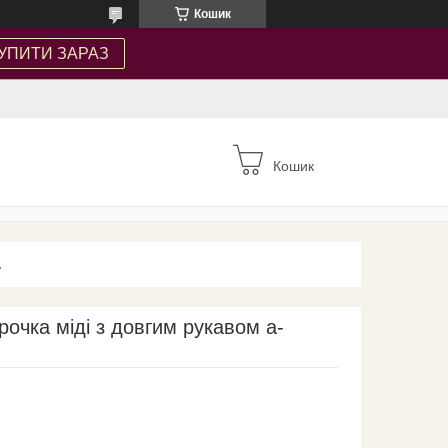
Кошик
УПИТИ ЗАРАЗ
Кошик
А
очка міді з довгим рукавом а-