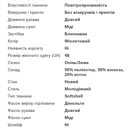
Властивості тканини
Повітропроникність
Візерунки і принти
Без візерунків і принтів
Довжина рукава
Довгий
Довжина сукні
Міді
Застібка
Блискавка
Колір
Фіолетовий
Наявність корсету
Ні
Розмір жіночого одягу (UA)
48
Сезон
Осінь/Зима
Склад
50% поліестер, 30% віскоза,
20% котон
Стан
Новий
Стиль
Молодіжний
Тип тканини
Softshell
Фасон вирізу горловини
Декольте
Фасон рукава
Довгий
Фасон сукні
Міді
Шлейф
Ні