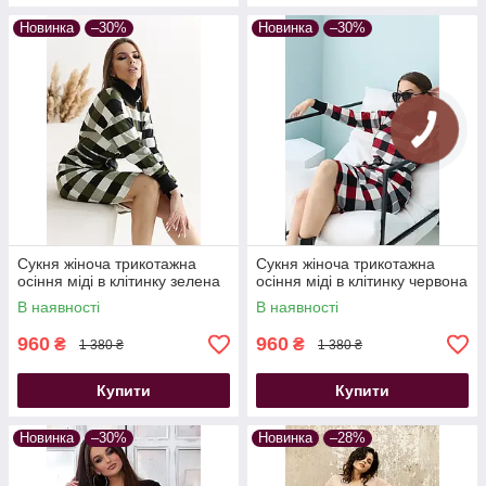
Новинка
–30%
Новинка
–30%
Сукня жіноча трикотажна
Сукня жіноча трикотажна
осіння міді в клітинку зелена
осіння міді в клітинку червона
В наявності
В наявності
960
960
₴
₴
1 380 ₴
1 380 ₴
Купити
Купити
Новинка
–30%
Новинка
–28%