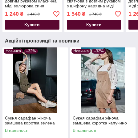
довгим рукавом класична
святкова з довгим рукавом
довг
міді велюрова синя
з шифону нарядна міді
міді
1 240
1 540
1 2
₴
₴
1 440 ₴
1 740 ₴
Купити
Купити
Акційні пропозиції та новинки
Новинка
–32%
Новинка
–32%
Сукня сарафан жіноча
Сукня сарафан жіноча
замшева коротка зелена
замшева коротка капучино
В наявності
В наявності