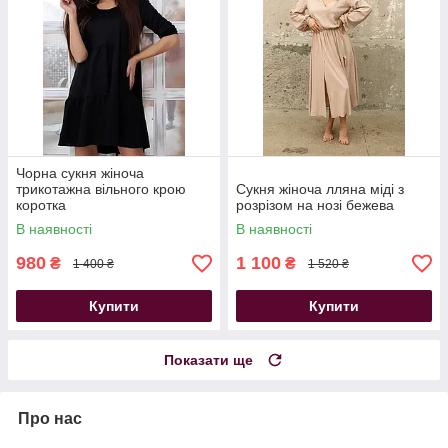
Чорна сукня жіноча
трикотажна вільного крою
Сукня жіноча лляна міді з
коротка
розрізом на нозі бежева
В наявності
В наявності
980
1 100
₴
₴
1 400 ₴
1 520 ₴
Купити
Купити
Показати ще
Про нас