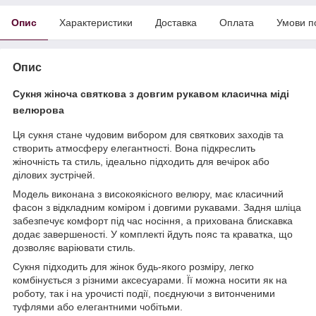
Опис
Характеристики
Доставка
Оплата
Умови п
Опис
Сукня жіноча святкова з довгим рукавом класична міді
велюрова
Ця сукня стане чудовим вибором для святкових заходів та
створить атмосферу елегантності. Вона підкреслить
жіночність та стиль, ідеально підходить для вечірок або
ділових зустрічей.
Модель виконана з високоякісного велюру, має класичний
фасон з відкладним коміром і довгими рукавами. Задня шліца
забезпечує комфорт під час носіння, а прихована блискавка
додає завершеності. У комплекті йдуть пояс та краватка, що
дозволяє варіювати стиль.
Сукня підходить для жінок будь-якого розміру, легко
комбінується з різними аксесуарами. Її можна носити як на
роботу, так і на урочисті події, поєднуючи з витонченими
туфлями або елегантними чобітьми.