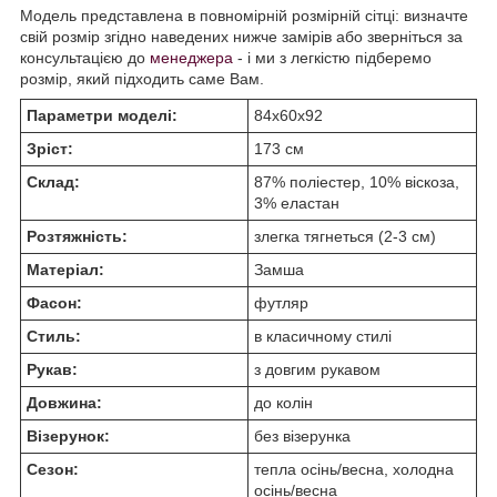
Модель представлена в повномірній розмірній сітці: визначте
свій розмір згідно наведених нижче замірів або зверніться за
консультацією до
менеджера
- і ми з легкістю підберемо
розмір, який підходить саме Вам.
Параметри моделі:
84х60х92
Зріст:
173 см
Склад:
87% поліестер, 10% віскоза,
3% еластан
Розтяжність:
злегка тягнеться (2-3 см)
Матеріал:
Замша
Фасон:
футляр
Стиль:
в класичному стилі
Рукав:
з довгим рукавом
Довжина:
до колін
Візерунок:
без візерунка
Сезон:
тепла осінь/весна, холодна
осінь/весна