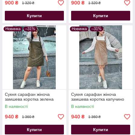
900
900
₴
₴
1 320 ₴
1 320 ₴
Купити
Купити
Новинка
–31%
Новинка
–31%
Сукня сарафан жіноча
Сукня сарафан жіноча
замшева коротка зелена
замшева коротка капучино
В наявності
В наявності
940
940
₴
₴
1 360 ₴
1 360 ₴
Купити
Купити