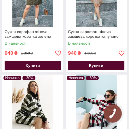
Сукня сарафан жіноча
Сукня сарафан жіноча
замшева коротка зелена
замшева коротка капучино
В наявності
В наявності
940
940
₴
₴
1 360 ₴
1 360 ₴
Купити
Купити
Новинка
–30%
Новинка
–30%