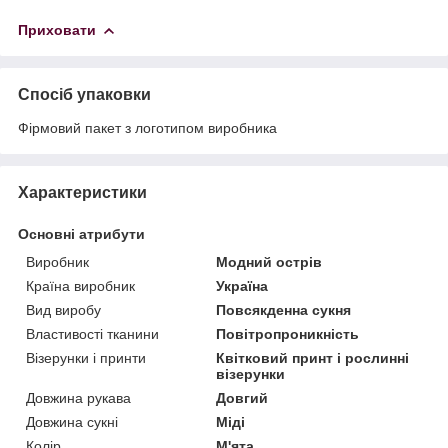
Приховати
Спосіб упаковки
Фірмовий пакет з логотипом виробника
Характеристики
Основні атрибути
Виробник
Модний острів
Країна виробник
Україна
Вид виробу
Повсякденна сукня
Властивості тканини
Повітропроникність
Візерунки і принти
Квітковий принт і рослинні
візерунки
Довжина рукава
Довгий
Довжина сукні
Міді
Колір
М'ята