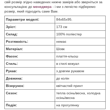
свій розмір згідно наведених нижче замірів або зверніться за
консультацією до
менеджера
- і ми з легкістю підберемо
розмір, який підходить саме Вам.
Параметри моделі:
84х65х95.
Зріст:
173 см
Склад:
100% поліестер
Розтяжність:
немає
Матеріал:
Шовк
Фасон:
плаття-кльош
Стиль:
в стилі кежуал
Рукав:
з довгим рукавом
Довжина:
до колін
Візерунок:
квітчастий принт
Сезон:
тепла осінь/весна, холодна
осінь/весна
Подія:
на прогулянку