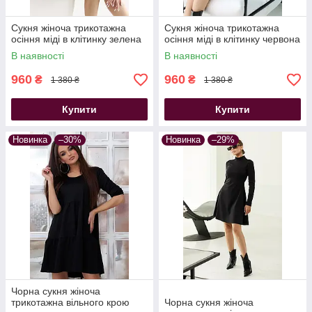
Сукня жіноча трикотажна
Сукня жіноча трикотажна
осіння міді в клітинку зелена
осіння міді в клітинку червона
В наявності
В наявності
960
960
₴
₴
1 380 ₴
1 380 ₴
Купити
Купити
Новинка
–30%
Новинка
–29%
Чорна сукня жіноча
трикотажна вільного крою
Чорна сукня жіноча