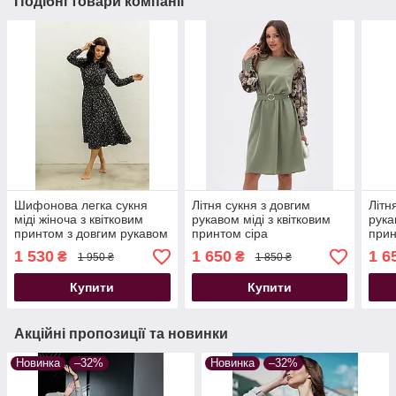
Подібні товари компанії
Шифонова легка сукня
Літня сукня з довгим
Літн
міді жіноча з квітковим
рукавом міді з квітковим
рука
принтом з довгим рукавом
принтом сіра
при
1 530
1 650
1 6
₴
₴
1 950 ₴
1 850 ₴
Купити
Купити
Акційні пропозиції та новинки
Новинка
–32%
Новинка
–32%