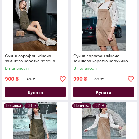
Сукня сарафан жіноча
Сукня сарафан жіноча
замшева коротка зелена
замшева коротка капучино
В наявності
В наявності
900
900
₴
₴
1 320 ₴
1 320 ₴
Купити
Купити
Новинка
–31%
Новинка
–31%