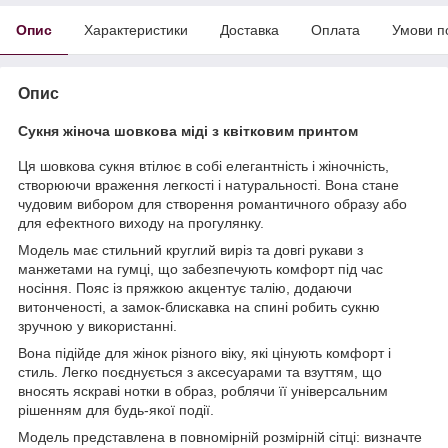
Опис
Характеристики
Доставка
Оплата
Умови п
Опис
Сукня жіноча шовкова міді з квітковим принтом
Ця шовкова сукня втілює в собі елегантність і жіночність,
створюючи враження легкості і натуральності. Вона стане
чудовим вибором для створення романтичного образу або
для ефектного виходу на прогулянку.
Модель має стильний круглий виріз та довгі рукави з
манжетами на гумці, що забезпечують комфорт під час
носіння. Пояс із пряжкою акцентує талію, додаючи
витонченості, а замок-блискавка на спині робить сукню
зручною у використанні.
Вона підійде для жінок різного віку, які цінують комфорт і
стиль. Легко поєднується з аксесуарами та взуттям, що
вносять яскраві нотки в образ, роблячи її універсальним
рішенням для будь-якої події.
Модель представлена в повномірній розмірній сітці: визначте