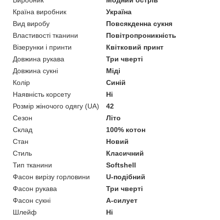
Виробник
Модний острів
Країна виробник
Україна
Вид виробу
Повсякденна сукня
Властивості тканини
Повітропроникність
Візерунки і принти
Квітковий принт
Довжина рукава
Три чверті
Довжина сукні
Міді
Колір
Синій
Наявність корсету
Ні
Розмір жіночого одягу (UA)
42
Сезон
Літо
Склад
100% котон
Стан
Новий
Стиль
Класичний
Тип тканини
Softshell
Фасон вирізу горловини
U-подібний
Фасон рукава
Три чверті
Фасон сукні
А-силует
Шлейф
Ні