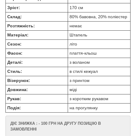
Зріст:
170 см
Склад:
80% бавовна, 20% поліестер
Розтяжність:
немає
Матеріал:
Штапель
Сезон:
літо
Фасон:
плаття-кльош
Деталі:
з воланом
Стиль:
в стилі кежуал
Візерунок:
з принтом
Довжина:
міді
Рукав:
з коротким рукавом
Подія:
на прогулянку
ДІЄ ЗНИЖКА : - 100 ГРН НА ДРУГУ ПОЗИЦІЮ В
ЗАМОВЛЕННІ