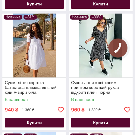
Купити
Купити
Новинка
–31%
Новинка
–30%
Сукня літня коротка
Сукня літня з квітковим
батистова пляжна вільний
принтом короткий рукав
крій V-виріз біла
відкриті плечі чорна
В наявності
В наявності
940
960
₴
₴
1 360 ₴
1 380 ₴
Купити
Купити