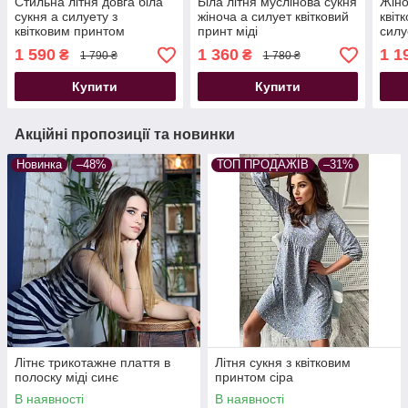
Стильна літня довга біла
Біла літня муслінова сукня
Жіно
сукня а силуету з
жіноча а силует квітковий
квіт
квітковим принтом
принт міді
силу
1 590
1 360
1 1
₴
₴
1 790 ₴
1 780 ₴
Купити
Купити
Акційні пропозиції та новинки
Новинка
–48%
ТОП ПРОДАЖІВ
–31%
Літнє трикотажне плаття в
Літня сукня з квітковим
полоску міді синє
принтом сіра
В наявності
В наявності