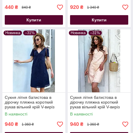
440
920
₴
₴
840 ₴
1 340 ₴
Купити
Купити
Новинка
–31%
Новинка
–31%
Сукня літня батистова в
Сукня літня батистова в
дірочку пляжна короткий
дірочку пляжна короткий
рукав вільний крій V-виріз
рукав вільний крій V-виріз
синя
персикова
В наявності
В наявності
940
940
₴
₴
1 360 ₴
1 360 ₴