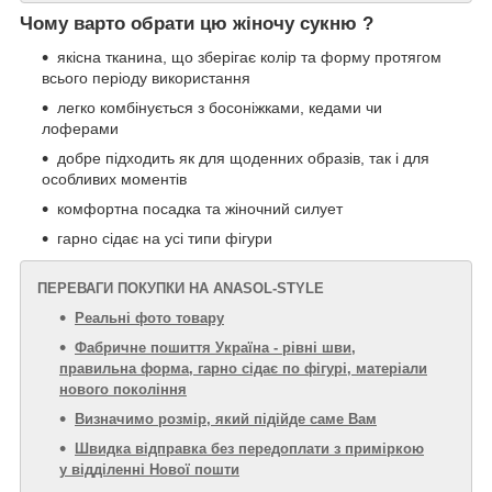
Чому варто обрати цю жіночу сукню ?
якісна тканина, що зберігає колір та форму протягом
всього періоду використання
легко комбінується з босоніжками, кедами чи
лоферами
добре підходить як для щоденних образів, так і для
особливих моментів
комфортна посадка та жіночний силует
гарно сідає на усі типи фігури
ПЕРЕВАГИ ПОКУПКИ НА ANASOL-STYLE
Реальні фото товару
Фабричне пошиття Україна - рівні шви,
правильна форма, гарно сідає по фігурі, матеріали
нового покоління
Визначимо розмір, який підійде саме Вам
Швидка відправка без передоплати з приміркою
у відділенні Нової пошти