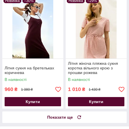
Новинка
–30%
Новинка
–29%
Літня жіноча пляжна сукня
Літня сукня на бретельках
коротка вільного крою з
коричнева
прошви рожева
В наявності
В наявності
960
1 010
₴
₴
1 380 ₴
1 430 ₴
Купити
Купити
Показати ще