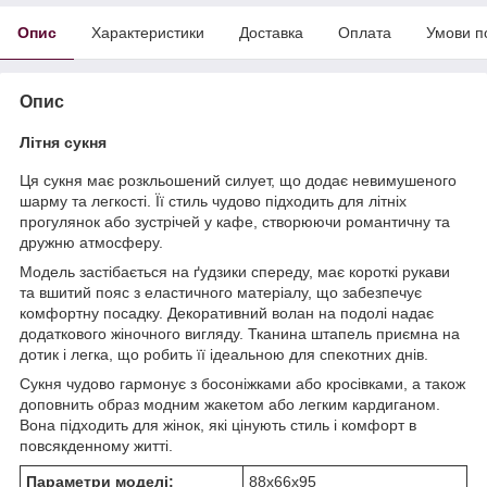
Опис
Характеристики
Доставка
Оплата
Умови п
Опис
Літня сукня
Ця сукня має розкльошений силует, що додає невимушеного
шарму та легкості. Її стиль чудово підходить для літніх
прогулянок або зустрічей у кафе, створюючи романтичну та
дружню атмосферу.
Модель застібається на ґудзики спереду, має короткі рукави
та вшитий пояс з еластичного матеріалу, що забезпечує
комфортну посадку. Декоративний волан на подолі надає
додаткового жіночного вигляду. Тканина штапель приємна на
дотик і легка, що робить її ідеальною для спекотних днів.
Сукня чудово гармонує з босоніжками або кросівками, а також
доповнить образ модним жакетом або легким кардиганом.
Вона підходить для жінок, які цінують стиль і комфорт в
повсякденному житті.
Параметри моделі:
88х66х95