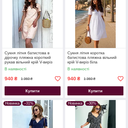
Сукня літня батистова в
Сукня літня коротка
дірочку пляжна короткий
батистова пляжна вільний
рукав вільний крій V-виріз
крій V-виріз біла
персикова
В наявності
В наявності
940
940
₴
₴
1 360 ₴
1 360 ₴
Купити
Купити
Новинка
–31%
Новинка
–30%