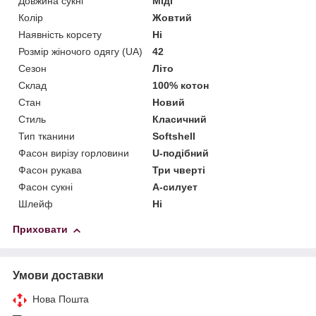
Довжина сукні
Міді
Колір
Жовтий
Наявність корсету
Ні
Розмір жіночого одягу (UA)
42
Сезон
Літо
Склад
100% котон
Стан
Новий
Стиль
Класичний
Тип тканини
Softshell
Фасон вирізу горловини
U-подібний
Фасон рукава
Три чверті
Фасон сукні
А-силует
Шлейф
Ні
Приховати
Умови доставки
Нова Пошта