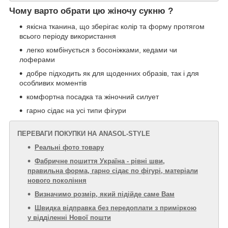
Чому варто обрати цю жіночу сукню ?
якісна тканина, що зберігає колір та форму протягом
всього періоду використання
легко комбінується з босоніжками, кедами чи
лоферами
добре підходить як для щоденних образів, так і для
особливих моментів
комфортна посадка та жіночний силует
гарно сідає на усі типи фігури
ПЕРЕВАГИ ПОКУПКИ НА ANASOL-STYLE
Реальні фото товару
Фабричне пошиття Україна - рівні шви,
правильна форма, гарно сідає по фігурі, матеріали
нового покоління
Визначимо розмір, який підійде саме Вам
Швидка відправка без передоплати з приміркою
у відділенні Нової пошти