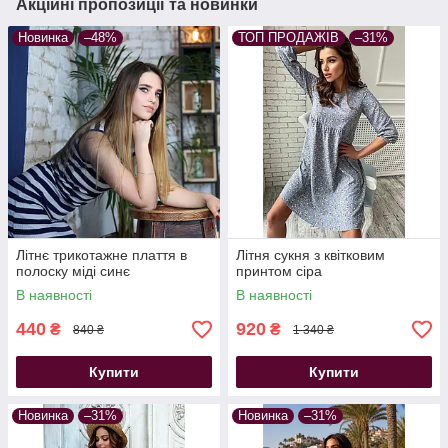
Акційні пропозиції та новинки
Новинка
–48%
ТОП ПРОДАЖІВ
–31%
Літнє трикотажне плаття в
Літня сукня з квітковим
полоску міді синє
принтом сіра
В наявності
В наявності
440
920
₴
₴
840 ₴
1 340 ₴
Купити
Купити
Новинка
–31%
Новинка
–31%