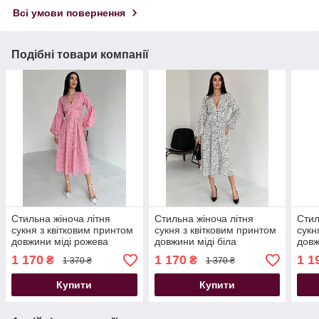
Всі умови повернення
Подібні товари компанії
Стильна жіноча літня
Стильна жіноча літня
Стил
сукня з квітковим принтом
сукня з квітковим принтом
сукн
довжини міді рожева
довжини міді біла
довж
1 170
1 170
1 1
₴
₴
1 370 ₴
1 370 ₴
Купити
Купити