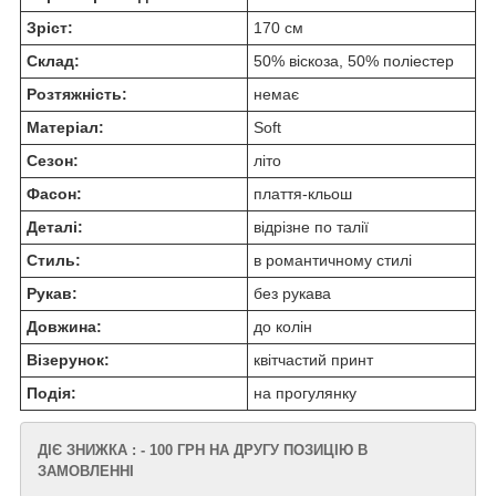
Зріст:
170 см
Склад:
50% віскоза, 50% поліестер
Розтяжність:
немає
Матеріал:
Soft
Сезон:
літо
Фасон:
плаття-кльош
Деталі:
відрізне по талії
Стиль:
в романтичному стилі
Рукав:
без рукава
Довжина:
до колін
Візерунок:
квітчастий принт
Подія:
на прогулянку
ДІЄ ЗНИЖКА : - 100 ГРН НА ДРУГУ ПОЗИЦІЮ В
ЗАМОВЛЕННІ