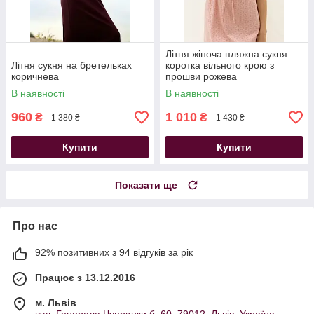
Літня жіноча пляжна сукня
Літня сукня на бретельках
коротка вільного крою з
коричнева
прошви рожева
В наявності
В наявності
960
1 010
₴
₴
1 380 ₴
1 430 ₴
Купити
Купити
Показати ще
Про нас
92% позитивних з 94 відгуків за рік
Працює з 13.12.2016
м. Львів