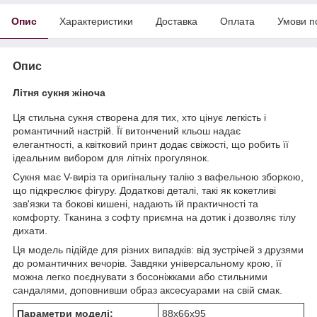
Опис
Характеристики
Доставка
Оплата
Умови п
Опис
Літня сукня жіноча
Ця стильна сукня створена для тих, хто цінує легкість і
романтичний настрій. Її витончений кльош надає
елегантності, а квітковий принт додає свіжості, що робить її
ідеальним вибором для літніх прогулянок.
Сукня має V-виріз та оригінальну талію з вафельною зборкою,
що підкреслює фігуру. Додаткові деталі, такі як кокетливі
зав'язки та бокові кишені, надають їй практичності та
комфорту. Тканина з софту приємна на дотик і дозволяє тілу
дихати.
Ця модель підійде для різних випадків: від зустрічей з друзями
до романтичних вечорів. Завдяки універсальному крою, її
можна легко поєднувати з босоніжками або стильними
сандалями, доповнивши образ аксесуарами на свій смак.
Параметри моделі:
88х66х95