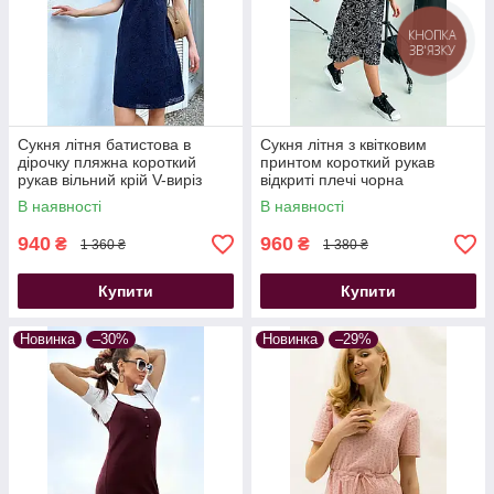
КНОПКА
ЗВ'ЯЗКУ
Сукня літня батистова в
Сукня літня з квітковим
дірочку пляжна короткий
принтом короткий рукав
рукав вільний крій V-виріз
відкриті плечі чорна
синя
В наявності
В наявності
940
960
₴
₴
1 360 ₴
1 380 ₴
Купити
Купити
Новинка
–30%
Новинка
–29%