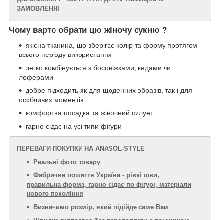
ЗАМОВЛЕННІ
Чому варто обрати цю жіночу сукню ?
якісна тканина, що зберігає колір та форму протягом
всього періоду використання
легко комбінується з босоніжками, кедами чи
лоферами
добре підходить як для щоденних образів, так і для
особливих моментів
комфортна посадка та жіночний силует
гарно сідає на усі типи фігури
ПЕРЕВАГИ ПОКУПКИ НА ANASOL-STYLE
Реальні фото товару
Фабричне пошиття Україна - рівні шви,
правильна форма, гарно сідає по фігурі, матеріали
нового покоління
Визначимо розмір, який підійде саме Вам