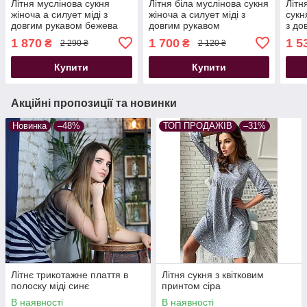
Літня муслінова сукня
Літня біла муслінова сукня
Літн
жіноча а силует міді з
жіноча а силует міді з
сукн
довгим рукавом бежева
довгим рукавом
з до
1 870
1 700
1 5
₴
₴
2 290 ₴
2 120 ₴
Купити
Купити
Акційні пропозиції та новинки
Новинка
–48%
ТОП ПРОДАЖІВ
–31%
Літнє трикотажне плаття в
Літня сукня з квітковим
полоску міді синє
принтом сіра
В наявності
В наявності