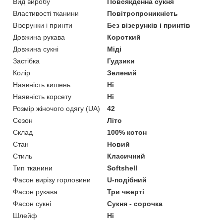
Вид виробу
Повсякденна сукня
Властивості тканини
Повітропроникність
Візерунки і принти
Без візерунків і принтів
Довжина рукава
Короткий
Довжина сукні
Міді
Застібка
Гудзики
Колір
Зелений
Наявність кишень
Ні
Наявність корсету
Ні
Розмір жіночого одягу (UA)
42
Сезон
Літо
Склад
100% котон
Стан
Новий
Стиль
Класичний
Тип тканини
Softshell
Фасон вирізу горловини
U-подібний
Фасон рукава
Три чверті
Фасон сукні
Сукня - сорочка
Шлейф
Ні