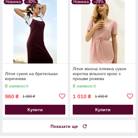
Новинка
–30%
Новинка
–29%
Літня жіноча пляжна сукня
Літня сукня на бретельках
коротка вільного крою з
коричнева
прошви рожева
В наявності
В наявності
960
1 010
₴
₴
1 380 ₴
1 430 ₴
Купити
Купити
Показати ще