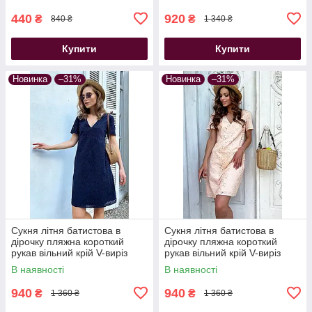
440
920
₴
₴
840 ₴
1 340 ₴
Купити
Купити
Новинка
–31%
Новинка
–31%
Сукня літня батистова в
Сукня літня батистова в
дірочку пляжна короткий
дірочку пляжна короткий
рукав вільний крій V-виріз
рукав вільний крій V-виріз
синя
персикова
В наявності
В наявності
940
940
₴
₴
1 360 ₴
1 360 ₴