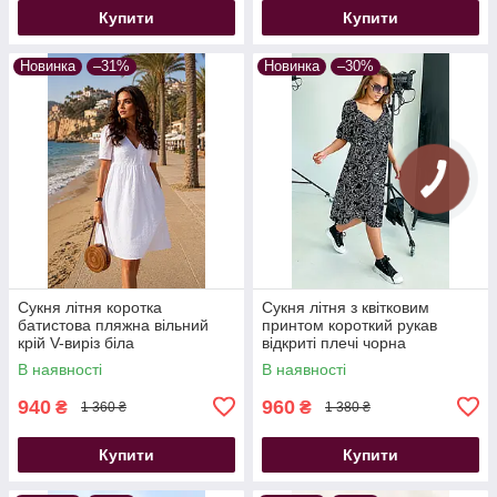
Купити
Купити
Новинка
–31%
Новинка
–30%
Сукня літня коротка
Сукня літня з квітковим
батистова пляжна вільний
принтом короткий рукав
крій V-виріз біла
відкриті плечі чорна
В наявності
В наявності
940
960
₴
₴
1 360 ₴
1 380 ₴
Купити
Купити