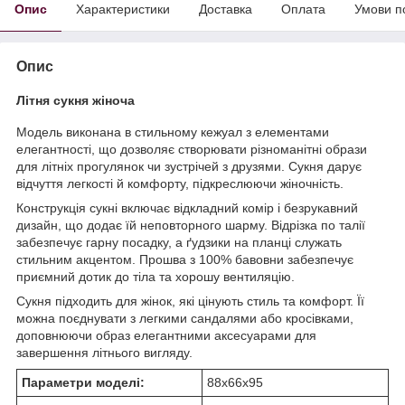
Опис
Характеристики
Доставка
Оплата
Умови п
Опис
Літня сукня жіноча
Модель виконана в стильному кежуал з елементами
елегантності, що дозволяє створювати різноманітні образи
для літніх прогулянок чи зустрічей з друзями. Сукня дарує
відчуття легкості й комфорту, підкреслюючи жіночність.
Конструкція сукні включає відкладний комір і безрукавний
дизайн, що додає їй неповторного шарму. Відрізка по талії
забезпечує гарну посадку, а ґудзики на планці служать
стильним акцентом. Прошва з 100% бавовни забезпечує
приємний дотик до тіла та хорошу вентиляцію.
Сукня підходить для жінок, які цінують стиль та комфорт. Її
можна поєднувати з легкими сандалями або кросівками,
доповнюючи образ елегантними аксесуарами для
завершення літнього вигляду.
Параметри моделі:
88х66х95