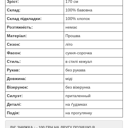
Зріст:
170 см
Склад:
100% бавовна
Склад підкладки:
100% хлопок
Розтяжність:
немає
Матеріал:
Прошва
Сезон:
літо
Фасон:
сукня-сорочка
Стиль:
в стилі кежуал
Рукав:
без рукава
Довжина:
міді
Візерунок:
без візерунка
Силуэт:
приталенный
Деталі:
на ґудзиках
Подія:
на прогулянку
ДІЄ ЗНИЖКА : - 100 ГРН НА ДРУГУ ПОЗИЦІЮ В