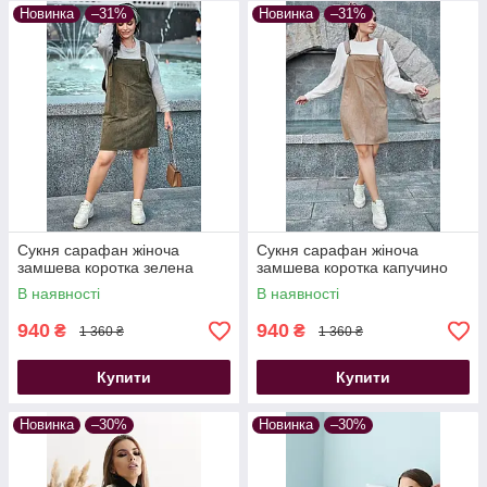
Новинка
–31%
Новинка
–31%
Сукня сарафан жіноча
Сукня сарафан жіноча
замшева коротка зелена
замшева коротка капучино
В наявності
В наявності
940
940
₴
₴
1 360 ₴
1 360 ₴
Купити
Купити
Новинка
–30%
Новинка
–30%