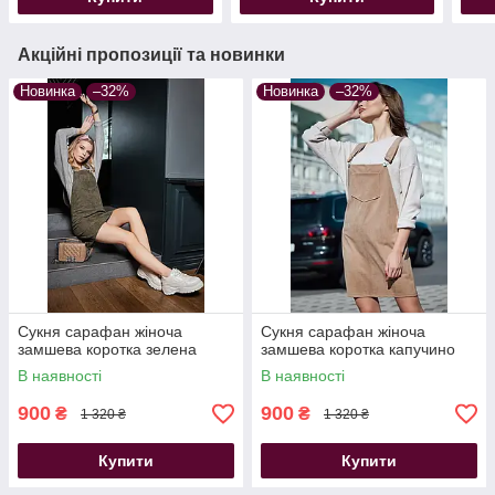
Акційні пропозиції та новинки
Новинка
–32%
Новинка
–32%
Сукня сарафан жіноча
Сукня сарафан жіноча
замшева коротка зелена
замшева коротка капучино
В наявності
В наявності
900
900
₴
₴
1 320 ₴
1 320 ₴
Купити
Купити