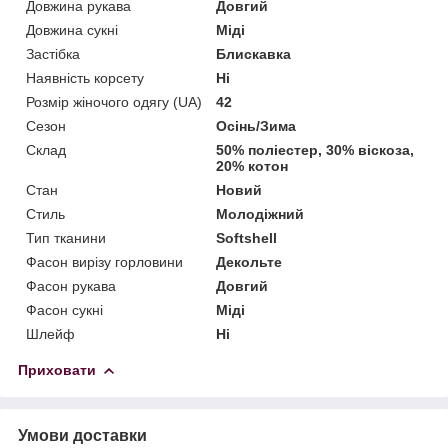
Довжина рукава
Довгий
Довжина сукні
Міді
Застібка
Блискавка
Наявність корсету
Ні
Розмір жіночого одягу (UA)
42
Сезон
Осінь/Зима
Склад
50% поліестер, 30% віскоза,
20% котон
Стан
Новий
Стиль
Молодіжний
Тип тканини
Softshell
Фасон вирізу горловини
Декольте
Фасон рукава
Довгий
Фасон сукні
Міді
Шлейф
Ні
Приховати
Умови доставки