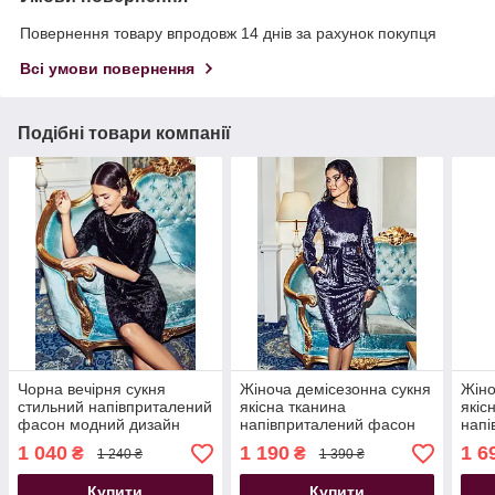
Повернення товару впродовж 14 днів за рахунок покупця
Всі умови повернення
Подібні товари компанії
Чорна вечірня сукня
Жіноча демісезонна сукня
Жіно
стильний напівприталений
якісна тканина
якіс
фасон модний дизайн
напівприталений фасон
напі
модний дизайн
мод
1 040
1 190
1 6
₴
₴
1 240 ₴
1 390 ₴
Купити
Купити