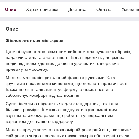
Опис
Характеристики
Доставка
Оплата
Умови п
Опис
Жіноча стильна міні-сукня
Ця міні-сукня стане відмінним вибором для сучасних образів,
надаючи стиль та елегантність. Вона підходить для різних
подій, від повсякденних до більш урочистих, створюючи
приємну атмосферу.
Модель має напівприталений фасон з рукавами ¾ та
зручними накладними кишенями, що додають практичності.
Баска по лінії талії акцентує форму, а якісна тканина
забезпечує комфорт під час носіння.
Сукня ідеально підходить як для стандартних, так і для
більших розмірів. Її можна поєднувати з різноманітним
взуттям та аксесуарами, що робить її універсальним
варіантом для вашого гардеробу.
Модель представлена в повномірній розмірній сітці: визначте
свій розмір згідно наведених нижче замірів або зверніться за