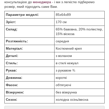
консультацією до
менеджера
- і ми з легкістю підберемо
розмір, який підходить саме Вам.
Параметри моделі:
85х64х89
Зріст:
170 см
Склад:
65% бавовна, 20% поліестер,
15% віскоза
Розтяжність:
середня
Матеріал:
Костюмний креп
Деталі:
з воланом
Стиль:
в стилі кежуал
Рукав:
з рукавом ¾
Довжина:
короткі
Фасон:
обтягуючі
Візерунок:
без візерунка
Сезон:
холодна осінь/весна