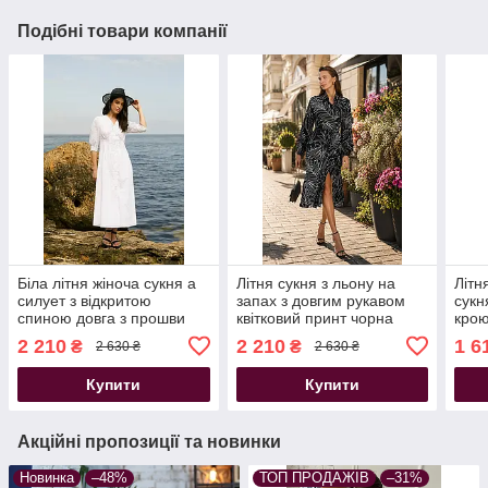
Подібні товари компанії
Біла літня жіноча сукня а
Літня сукня з льону на
Літн
силует з відкритою
запах з довгим рукавом
сукн
спиною довга з прошви
квітковий принт чорна
крою
2 210
2 210
1 6
₴
₴
2 630 ₴
2 630 ₴
Купити
Купити
Акційні пропозиції та новинки
Новинка
–48%
ТОП ПРОДАЖІВ
–31%