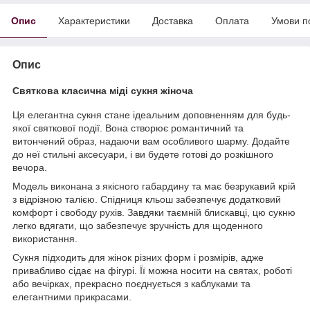
Опис
Характеристики
Доставка
Оплата
Умови п
Опис
Святкова класична міді сукня жіноча
Ця елегантна сукня стане ідеальним доповненням для будь-
якої святкової події. Вона створює романтичний та
витончений образ, надаючи вам особливого шарму. Додайте
до неї стильні аксесуари, і ви будете готові до розкішного
вечора.
Модель виконана з якісного габардину та має безрукавий крій
з відрізною талією. Спідниця кльош забезпечує додатковий
комфорт і свободу рухів. Завдяки таємній блискавці, цю сукню
легко вдягати, що забезпечує зручність для щоденного
використання.
Сукня підходить для жінок різних форм і розмірів, адже
привабливо сідає на фігурі. Її можна носити на святах, роботі
або вечірках, прекрасно поєднується з каблуками та
елегантними прикрасами.