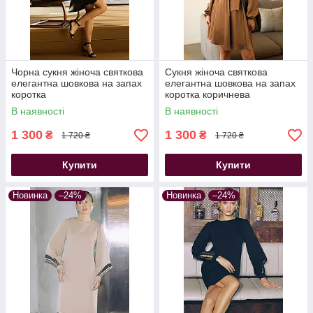
Чорна сукня жіноча святкова
Сукня жіноча святкова
елегантна шовкова на запах
елегантна шовкова на запах
коротка
коротка коричнева
В наявності
В наявності
1 300
1 300
₴
₴
1 720 ₴
1 720 ₴
Купити
Купити
Новинка
–24%
Новинка
–24%