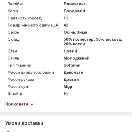
Застібка
Блискавка
Колір
Бордовий
Наявність корсету
Ні
Розмір жіночого одягу (UA)
42
Сезон
Осінь/Зима
Склад
50% поліестер, 30% віскоза,
20% котон
Стан
Новий
Стиль
Молодіжний
Тип тканини
Softshell
Фасон вирізу горловини
Декольте
Фасон рукава
Довгий
Фасон сукні
Міді
Шлейф
Ні
Приховати
Умови доставки