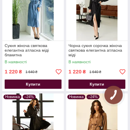
Сукня жіноча святкова
Чорна сукня сорочка жіноча
елегантна атласна міді
святкова елегантна атласна
блакитна
міді
В наявності
В наявності
1 220
1 220
₴
₴
1 640 ₴
1 640 ₴
Купити
Купити
Новинка
–24%
Новинка
–24%