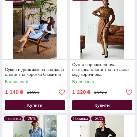
Сукня сорочка жіноча
Сукня піджак жіноча святкова
святкова елегантна атласна
елегантна коротка блакитна
міді коричнева
В наявності
В наявності
1 140
1 220
₴
₴
1 560 ₴
1 640 ₴
Купити
Купити
Новинка
–26%
Новинка
–26%