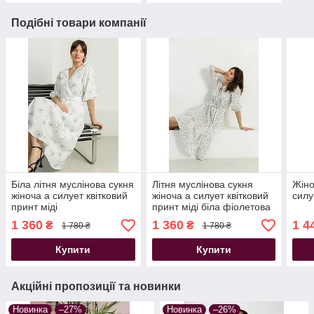
Подібні товари компанії
Біла літня муслінова сукня
Літня муслінова сукня
Жіно
жіноча а силует квітковий
жіноча а силует квітковий
силу
принт міді
принт міді біла фіолетова
1 360
1 360
1 4
₴
₴
1 780 ₴
1 780 ₴
Купити
Купити
Акційні пропозиції та новинки
Новинка
–27%
Новинка
–26%