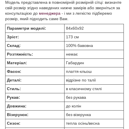
Модель представлена в повномірній розмірній сітці: визначте
свій розмір згідно наведених нижче замірів або зверніться за
консультацією до
менеджера
- і ми з легкістю підберемо
розмір, який підходить саме Вам.
Параметри моделі:
84х60х92
Зріст:
173 см
Склад:
100% бавовна
Розтяжність:
немає
Матеріал:
Габардин
Фасон:
плаття-кльош
Деталі:
відрізне по талії
Стиль:
в класичному стилі
Рукав:
без рукава
Довжина:
до колін
Візерунок:
без візерунка
Сезон:
тепла осінь/весна