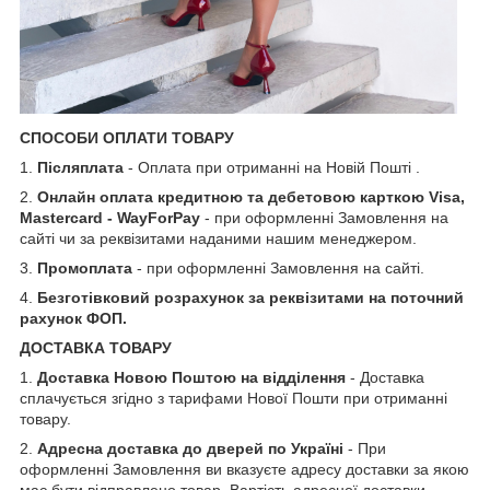
СПОСОБИ ОПЛАТИ ТОВАРУ
1.
Післяплата
- Оплата при отриманні на Новій Пошті .
2.
Онлайн оплата кредитною та дебетовою карткою Visa,
Mastercard - WayForPay
- при оформленні Замовлення на
сайті чи за реквізитами наданими нашим менеджером.
3.
Промоплата
- при оформленні Замовлення на сайті.
4.
Безготівковий розрахунок за реквізитами на поточний
рахунок ФОП.
ДОСТАВКА ТОВАРУ
1.
Доставка Новою Поштою на відділення
- Доставка
сплачується згідно з тарифами Нової Пошти при отриманні
товару.
2.
Адресна доставка до дверей по Україні
- При
оформленні Замовлення ви вказуєте адресу доставки за якою
має бути відправлено товар. Вартість адресної доставки