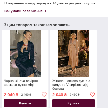
Повернення товару впродовж 14 днів за рахунок покупця
Всі умови повернення
З цим товаром також замовляють
Чорна жіноча вечірня
Жіноча шовкова сукня а-
шовкова сукня міді
силует з V-вирізом міді
бежева
2 040
2 040
₴
₴
2 460 ₴
2 460 ₴
Купити
Купити