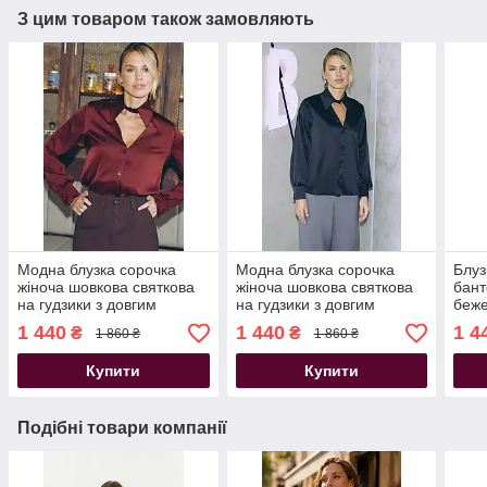
З цим товаром також замовляють
Модна блузка сорочка
Модна блузка сорочка
Блуз
жіноча шовкова святкова
жіноча шовкова святкова
бант
на гудзики з довгим
на гудзики з довгим
беж
рукавом бургунді
рукавом чорна
1 440
1 440
1 4
₴
₴
1 860 ₴
1 860 ₴
Купити
Купити
Подібні товари компанії