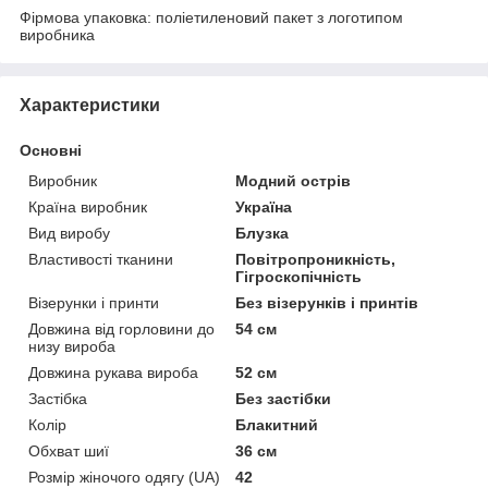
Фірмова упаковка: поліетиленовий пакет з логотипом
виробника
Характеристики
Основні
Виробник
Модний острів
Країна виробник
Україна
Вид виробу
Блузка
Властивості тканини
Повітропроникність,
Гігроскопічність
Візерунки і принти
Без візерунків і принтів
Довжина від горловини до
54 см
низу вироба
Довжина рукава вироба
52 см
Застібка
Без застібки
Колір
Блакитний
Обхват шиї
36 см
Розмір жіночого одягу (UA)
42