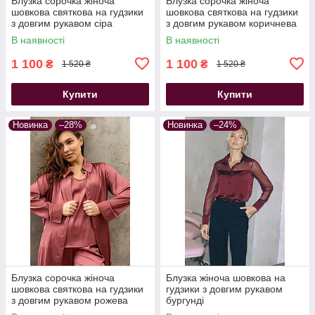
Блузка сорочка жіноча
Блузка сорочка жіноча
шовкова святкова на гудзики
шовкова святкова на гудзики
з довгим рукавом сіра
з довгим рукавом коричнева
В наявності
В наявності
1 100
1 100
₴
₴
1 520 ₴
1 520 ₴
Купити
Купити
Новинка
–28%
Новинка
–24%
Блузка сорочка жіноча
Блузка жіноча шовкова на
шовкова святкова на гудзики
гудзики з довгим рукавом
з довгим рукавом рожева
бургунді