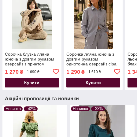
Сорочка блузка лляна
Сорочка лляна жіноча з
Соро
жіноча з довгим рукавом
довгим рукавом
льон
оверсайз з принтом
однотонна оверсайз сіра
блак
бежева
1 270
1 290
1 3
₴
₴
1 690 ₴
1 610 ₴
Купити
Купити
Акційні пропозиції та новинки
Новинка
–42%
Новинка
–33%