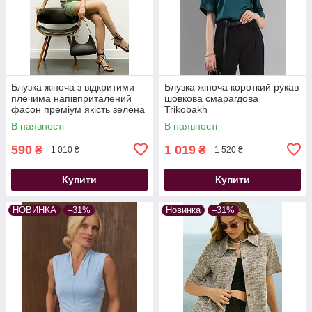
Блузка жіноча з відкритими
Блузка жіноча короткий рукав
плечима напівприталений
шовкова смарагдова
фасон преміум якість зелена
Trikobakh
В наявності
В наявності
590
1 019
₴
₴
1 010 ₴
1 520 ₴
Купити
Купити
НОВИНКА
–31%
Новинка
–31%