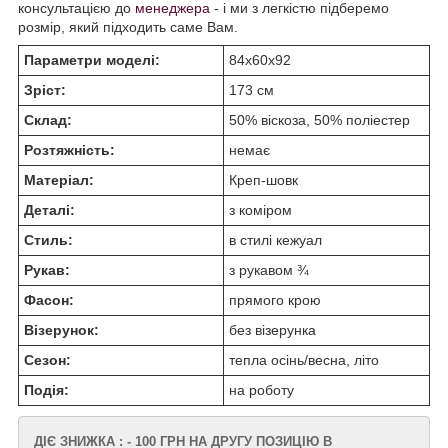
консультацією до
менеджера
- і ми з легкістю підберемо
розмір, який підходить саме Вам.
Параметри моделі:
84х60х92
Зріст:
173 см
Склад:
50% віскоза, 50% поліестер
Розтяжність:
немає
Матеріал:
Креп-шовк
Деталі:
з коміром
Стиль:
в стилі кежуал
Рукав:
з рукавом ¾
Фасон:
прямого крою
Візерунок:
без візерунка
Сезон:
тепла осінь/весна, літо
Подія:
на роботу
ДІЄ ЗНИЖКА : - 100 ГРН НА ДРУГУ ПОЗИЦІЮ В