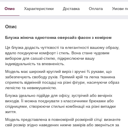
Опис
Характеристики
Доставка
Оплата
Умови п
Опис
Блузка жіноча однотонна оверсайз фасон з коміром
Ця блузка додасть чуттєвості та елегантності вашому образу,
вдало поєднуючи комфорт і стиль. Вона стане чудовим
вибором для casual-стилю, підкреслюючи вашу
індивідуальність та впевненість.
Модель має широкий круглий виріз і зручні ¾ рукави, що
забезпечують свободу рухів. Прямий крій та легка тканина
сприяють відмінній посадці на різні фігури, насичуючи образ
легкістю та невимушеністю.
Блузка ідеально підійде для офісу, зустрічей або вечірніх
виходів. Її можна поєднувати з классичними брюками або
спідницями, створюючи стильні комбінації на різні випадки
життя.
Модель представлена в повномірній розмірній сітці: визначте
свій розмір згідно наведених нижче замірів або зверніться за