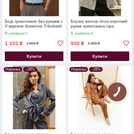
Боді трикотажне без рукавів з
Блузка жіноча літня короткий
V вирізом блакитне Trikobakh
рукав трикотажна сіра
В наявності
В наявності
1 103
930
₴
₴
1 604 ₴
1 350 ₴
Купити
Купити
Новинка
–28%
Новинка
–28%