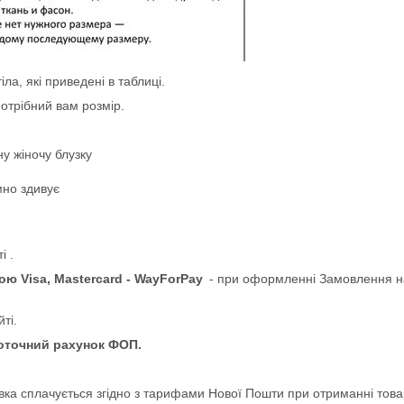
ла, які приведені в таблиці.
отрібний вам розмір.
у жіночу блузку
мно здивує
і .
ю Visa, Mastercard - WayForPay
- при оформленні Замовлення н
ті.
поточний рахунок ФОП.
вка сплачується згідно з тарифами Нової Пошти при отриманні това