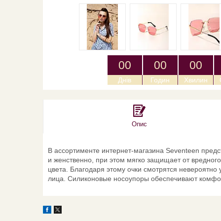
0
0
0
0
0
0
Днів
Годин
Хвилин
Опис
В ассортименте интернет-магазина Seventeen пред
и женственно, при этом мягко защищает от вредного
цвета. Благодаря этому очки смотрятся невероятно
лица. Силиконовые носоупоры обеспечивают комфорт