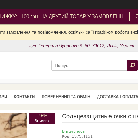
ИЖКУ: -100 грн. НА ДРУГИЙ ТОВАР У ЗАМОВЛЕННІ
К
и замовлення та повідомлення, оскільки за її графіком роботи вих
вул. Генерала Чупринки б. 60, 79012, Львів, Україна
АРИ
КОНТАКТИ
ПОВЕРНЕННЯ ТА ОБМІН
ДОСТАВКА І ОПЛАТ
Солнцезащитные очки с ц
–46%
В наявності
Код:
1379.4151