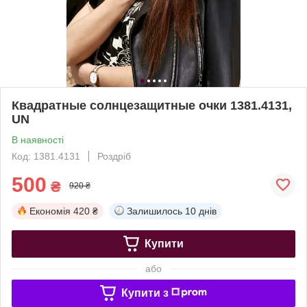
Квадратные солнцезащитные очки 1381.4131,
UN
В наявності
Код: 1381.4131
Роздріб
500
₴
920 ₴
Економія
420 ₴
Залишилось
10 днів
Купити
або
Купити з