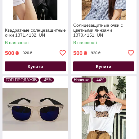
Солнцезащитные очки с
Квадратные солнцезащитные
цветными линзами
очки 1371.4132, UN
1379.4151, UN
В наявності
В наявності
500
500
₴
₴
920 ₴
920 ₴
Купити
Купити
ТОП ПРОДАЖІВ
–45%
Новинка
–44%