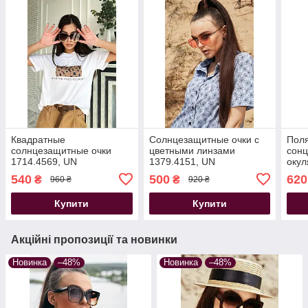
Квадратные
Солнцезащитные очки с
Поля
солнцезащитные очки
цветными линзами
сонц
1714.4569, UN
1379.4151, UN
окул
Pola
540
500
620
₴
₴
960 ₴
920 ₴
опра
Купити
Купити
Акційні пропозиції та новинки
Новинка
–48%
Новинка
–48%