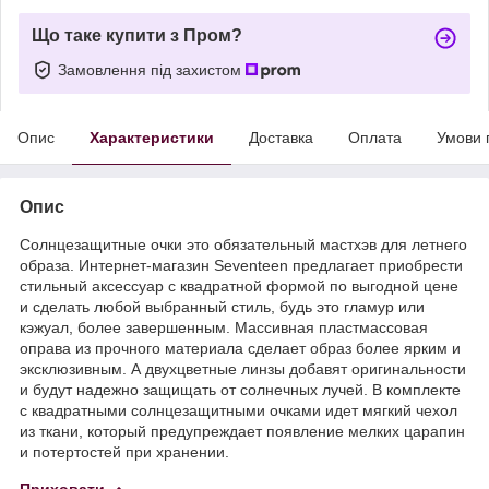
Що таке купити з Пром?
Замовлення під захистом
Опис
Характеристики
Доставка
Оплата
Умови 
Опис
Солнцезащитные очки это обязательный мастхэв для летнего
образа. Интернет-магазин Seventeen предлагает приобрести
стильный аксессуар с квадратной формой по выгодной цене
и сделать любой выбранный стиль, будь это гламур или
кэжуал, более завершенным. Массивная пластмассовая
оправа из прочного материала сделает образ более ярким и
эксклюзивным. А двухцветные линзы добавят оригинальности
и будут надежно защищать от солнечных лучей. В комплекте
с квадратными солнцезащитными очками идет мягкий чехол
из ткани, который предупреждает появление мелких царапин
и потертостей при хранении.
Приховати