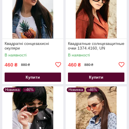
Квадратні сонцезахисні
Квадратные солнцезащитные
окуляри
очки 1374.4160, UN
В наявності
В наявності
460
460
₴
₴
880 ₴
880 ₴
Купити
Купити
Новинка
–46%
Новинка
–46%