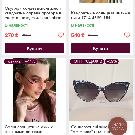
Окуляри сонцезахисні жіночі
квадратна оправа прозора в
Квадратные солнцезащитные
спортивному стилі сині лінзи
очки 1714.4569, UN
В наявності
В наявності
270
540
₴
₴
490 ₴
960 ₴
Купити
Купити
Новинка
–44%
ТОП ПРОДАЖІВ
–39%
КНОПКА
Солнцезащитные очки с
Сонцезахисні жіночі окуляри
ЗВ'ЯЗКУ
цветными линзами
"метелики" принт пітон біла