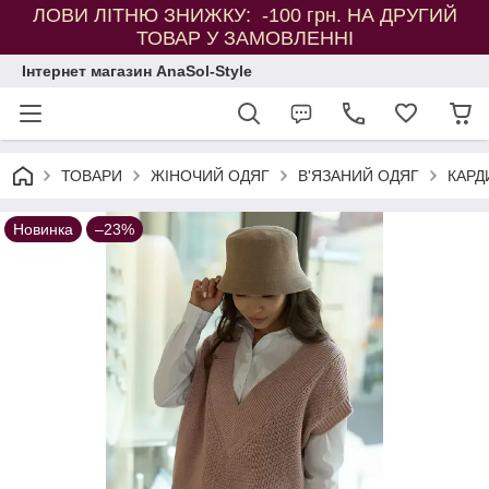
ЛОВИ ЛІТНЮ ЗНИЖКУ: -100 грн. НА ДРУГИЙ
ТОВАР У ЗАМОВЛЕННІ
Інтернет магазин AnaSol-Style
ТОВАРИ
ЖІНОЧИЙ ОДЯГ
В'ЯЗАНИЙ ОДЯГ
КАРД
Новинка
–23%