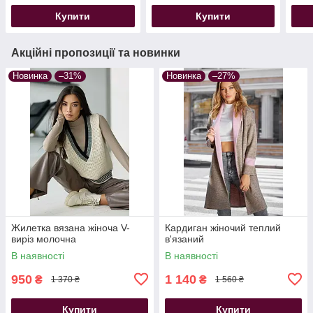
Купити
Купити
Акційні пропозиції та новинки
Новинка
–31%
Новинка
–27%
Жилетка вязана жіноча V-
Кардиган жіночий теплий
виріз молочна
в'язаний
В наявності
В наявності
950
1 140
₴
₴
1 370 ₴
1 560 ₴
Купити
Купити