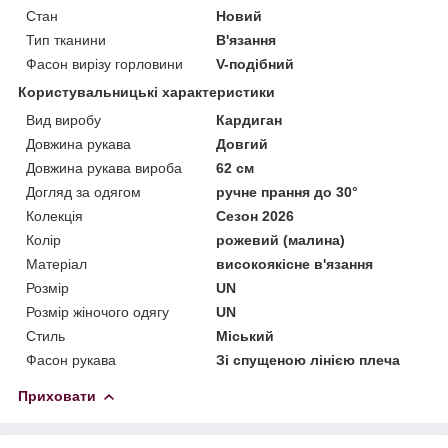
Стан
Новий
Тип тканини
В'язання
Фасон вирізу горловини
V-подібний
Користувальницькі характеристики
Вид виробу
Кардиган
Довжина рукава
Довгий
Довжина рукава вироба
62 см
Догляд за одягом
ручне прання до 30°
Колекція
Сезон 2026
Колір
рожевий (малина)
Матеріал
високоякісне в'язання
Розмір
UN
Розмір жіночого одягу
UN
Стиль
Міський
Фасон рукава
Зі спущеною лінією плеча
Приховати