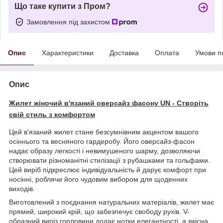
Що таке купити з Пром?
Замовлення під захистом
Опис
Характеристики
Доставка
Оплата
Умови п
Опис
Жилет жіночий в'язаний оверсайз фасону UN - Створіть
свій стиль з комфортом
Цей в'язаний жилет стане безсумнівним акцентом вашого
осіннього та весняного гардеробу. Його оверсайз-фасон
надає образу легкості і невимушеного шарму, дозволяючи
створювати різноманітні стилізації з рубашками та гольфами.
Цей виріб підкреслює індивідуальність й дарує комфорт при
носінні, роблячи його чудовим вибором для щоденних
виходів.
Виготовлений з поєднання натуральних матеріалів, жилет має
прямий, широкий крій, що забезпечує свободу рухів. V-
образний виріз горловини додає нотки елегантності, а якісна