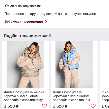
Умови повернення
Повернення товару впродовж 14 днів за рахунок покупця
Всі умови повернення
Подібні товари компанії
Жилет безрукавка жіноча
Жилет безрукавка
Жиле
коротка з капюшоном
короткая з капюшоном
коро
оверсайз в спортивному
оверсайз в спортивном
овер
стилі стьоганая LS-8930-
стиле стеганая голубая
стил
1 620
1 620
1 6
₴
₴
10 бежевая
LS-8930-11
бел