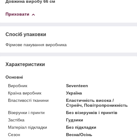
Довжина виробу 66 см
Приховати
Спосіб упаковки
Фірмове пакування виробника
Характеристики
Основні
Виробник
Seventeen
Країна виробник
Україна
Властивості тканини
Еластичність висока /
Стрейч, Повітропроникність
Візерунки і принти
Без візерунків і принтів
Застібка
Гудзики
Матеріал підкладки
Без підкладки
Сезон
Весна/Осінь