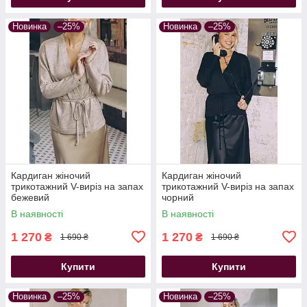
Новинка
–25%
Новинка
–25%
Кардиган жіночий
Кардиган жіночий
трикотажний V-виріз на запах
трикотажний V-виріз на запах
бежевий
чорний
В наявності
В наявності
1 270
1 270
₴
₴
1 690 ₴
1 690 ₴
Купити
Купити
Новинка
–25%
Новинка
–25%