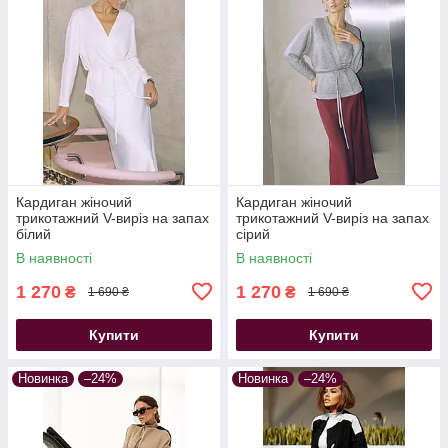
Кардиган жіночий
Кардиган жіночий
трикотажний V-виріз на запах
трикотажний V-виріз на запах
білий
сірий
В наявності
В наявності
1 270
1 270
₴
₴
1 690 ₴
1 690 ₴
Купити
Купити
Новинка
–24%
Новинка
–24%