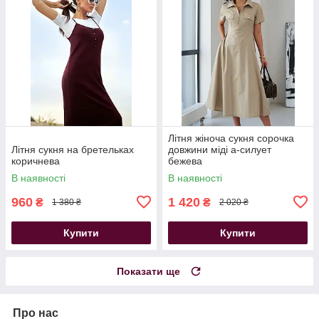
Літня жіноча сукня сорочка
Літня сукня на бретельках
довжини міді а-силует
коричнева
бежева
В наявності
В наявності
960
1 420
₴
₴
1 380 ₴
2 020 ₴
Купити
Купити
Показати ще
Про нас