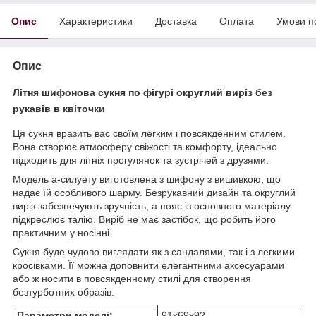
Опис
Характеристики
Доставка
Оплата
Умови п
Опис
Літня шифонова сукня по фігурі округлий виріз без
рукавів в квіточки
Ця сукня вразить вас своїм легким і повсякденним стилем.
Вона створює атмосферу свіжості та комфорту, ідеально
підходить для літніх прогулянок та зустрічей з друзями.
Модель а-силуету виготовлена з шифону з вишивкою, що
надає їй особливого шарму. Безрукавний дизайн та округлий
виріз забезпечують зручність, а пояс із основного матеріалу
підкреслює талію. Виріб не має застібок, що робить його
практичним у носінні.
Сукня буде чудово виглядати як з сандалями, так і з легкими
кросівками. Її можна доповнити елегантними аксесуарами
або ж носити в повсякденному стилі для створення
безтурботних образів.
Параметри моделі:
91х69х92.