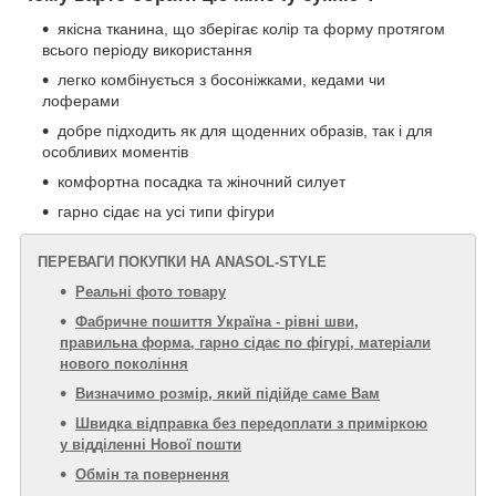
якісна тканина, що зберігає колір та форму протягом
всього періоду використання
легко комбінується з босоніжками, кедами чи
лоферами
добре підходить як для щоденних образів, так і для
особливих моментів
комфортна посадка та жіночний силует
гарно сідає на усі типи фігури
ПЕРЕВАГИ ПОКУПКИ НА ANASOL-STYLE
Реальні фото товару
Фабричне пошиття Україна - рівні шви,
правильна форма, гарно сідає по фігурі, матеріали
нового покоління
Визначимо розмір, який підійде саме Вам
Швидка відправка без передоплати з приміркою
у відділенні Нової пошти
Обмін та повернення