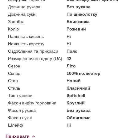
Довжина рукава
Без рукава
Довжина сукні
По щиколотку
Застібка
Блискавка
Колір
Рожевий
Наявність кишень
Ні
Наявність корсету
Ні
Оздоблення та прикраси
Пояс
Розмір жіночого одягу (UA)
42
Сезон
Літо
Склад
100% поліестер
Стан
Новий
Стиль
Класичний
Тип тканини
Softshell
Фасон вирізу горловини
Круглий
Фасон рукава
Без рукава
Фасон сукні
Облягаюче
Шлейф
Ні
Приховати