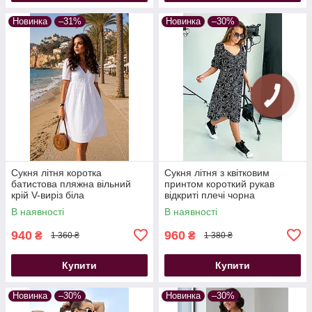
Новинка
–31%
Новинка
–30%
Сукня літня коротка
Сукня літня з квітковим
батистова пляжна вільний
принтом короткий рукав
крій V-виріз біла
відкриті плечі чорна
В наявності
В наявності
940
960
₴
₴
1 360 ₴
1 380 ₴
Купити
Купити
Новинка
–30%
Новинка
–30%