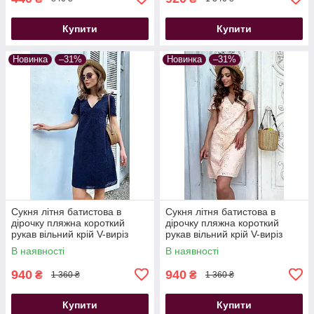
Купити
Купити
Новинка
–31%
Новинка
–31%
Сукня літня батистова в
Сукня літня батистова в
дірочку пляжна короткий
дірочку пляжна короткий
рукав вільний крій V-виріз
рукав вільний крій V-виріз
синя
персикова
В наявності
В наявності
940
940
₴
₴
1 360 ₴
1 360 ₴
Купити
Купити