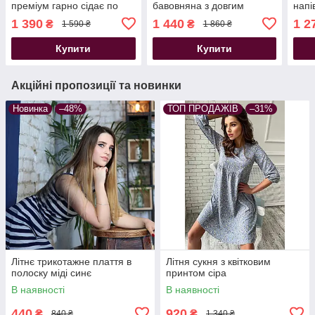
преміум гарно сідає по
бавовняна з довгим
напі
фігурі
рукавом рожева
гарн
1 390
1 440
1 2
₴
₴
1 590 ₴
1 860 ₴
Купити
Купити
Акційні пропозиції та новинки
Новинка
–48%
ТОП ПРОДАЖІВ
–31%
Літнє трикотажне плаття в
Літня сукня з квітковим
полоску міді синє
принтом сіра
В наявності
В наявності
440
920
₴
₴
840 ₴
1 340 ₴