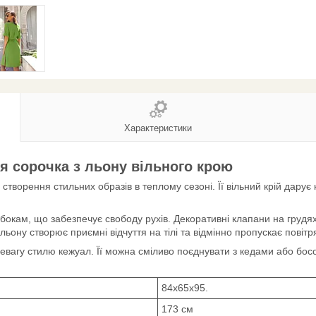
Характеристики
ня сорочка з льону вільного крою
творення стильних образів в теплому сезоні. Її вільний крій дарує 
окам, що забезпечує свободу рухів. Декоративні клапани на грудях 
льону створює приємні відчуття на тілі та відмінно пропускає повітр
еревагу стилю кежуал. Її можна сміливо поєднувати з кедами або бо
84х65х95.
173 см