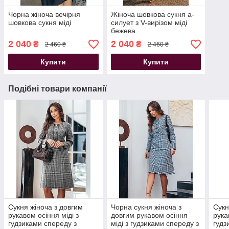
Чорна жіноча вечірня
Жіноча шовкова сукня а-
шовкова сукня міді
силует з V-вирізом міді
бежева
2 040
2 040
₴
₴
2 460 ₴
2 460 ₴
Купити
Купити
Подібні товари компанії
Сукня жіноча з довгим
Чорна сукня жіноча з
Сукн
рукавом осіння міді з
довгим рукавом осіння
рука
гудзиками спереду з
міді з гудзиками спереду з
гудз