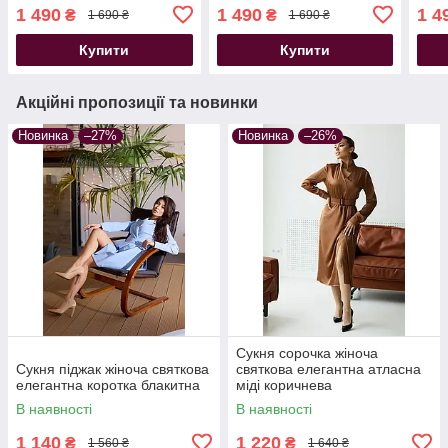
принтом сіре
принтом
прин
1 490
1 490
1 4
₴
₴
1 690 ₴
1 690 ₴
Купити
Купити
Акційні пропозиції та новинки
Новинка
–27%
Новинка
–26%
Сукня сорочка жіноча
Сукня піджак жіноча святкова
святкова елегантна атласна
елегантна коротка блакитна
міді коричнева
В наявності
В наявності
1 140
1 220
₴
₴
1 560 ₴
1 640 ₴