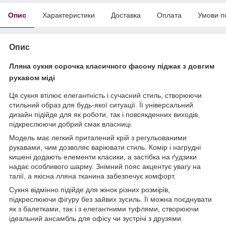
Опис
Характеристики
Доставка
Оплата
Умови п
Опис
Лляна сукня сорочка класичного фасону піджак з довгим
рукавом міді
Ця сукня втілює елегантність і сучасний стиль, створюючи
стильний образ для будь-якої ситуації. Її універсальний
дизайн підійде для як роботи, так і повсякденних виходів,
підкреслюючи добрий смак власниці.
Модель має легкий приталений крій з регульованими
рукавами, чим дозволяє варіювати стиль. Комір і нагрудні
кишені додають елементи класики, а застібка на ґудзики
надає особливого шарму. Знімний пояс акцентує увагу на
талії, а якісна лляна тканина забезпечує комфорт.
Сукня відмінно підійде для жінок різних розмірів,
підкреслюючи фігуру без зайвих зусиль. Її можна поєднувати
як з балетками, так і з елегантними туфлями, створюючи
ідеальний ансамбль для офісу чи зустрічі з друзями.