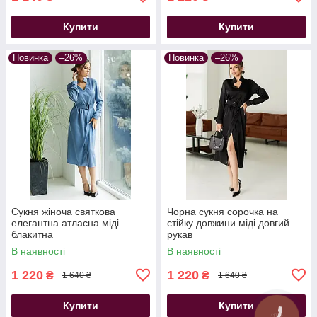
Купити
Купити
Новинка
–26%
Новинка
–26%
Сукня жіноча святкова
Чорна сукня сорочка на
елегантна атласна міді
стійку довжини міді довгий
блакитна
рукав
В наявності
В наявності
1 220
1 220
₴
₴
1 640 ₴
1 640 ₴
Купити
Купити