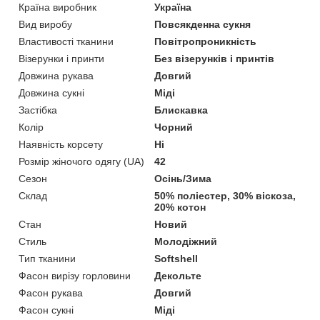
Країна виробник
Україна
Вид виробу
Повсякденна сукня
Властивості тканини
Повітропроникність
Візерунки і принти
Без візерунків і принтів
Довжина рукава
Довгий
Довжина сукні
Міді
Застібка
Блискавка
Колір
Чорний
Наявність корсету
Ні
Розмір жіночого одягу (UA)
42
Сезон
Осінь/Зима
Склад
50% поліестер, 30% віскоза,
20% котон
Стан
Новий
Стиль
Молодіжний
Тип тканини
Softshell
Фасон вирізу горловини
Декольте
Фасон рукава
Довгий
Фасон сукні
Міді