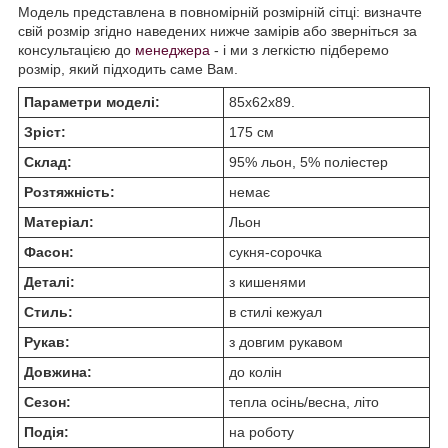
Модель представлена в повномірній розмірній сітці: визначте
свій розмір згідно наведених нижче замірів або зверніться за
консультацією до
менеджера
- і ми з легкістю підберемо
розмір, який підходить саме Вам.
Параметри моделі:
85х62х89.
Зріст:
175 см
Склад:
95% льон, 5% поліестер
Розтяжність:
немає
Матеріал:
Льон
Фасон:
сукня-сорочка
Деталі:
з кишенями
Стиль:
в стилі кежуал
Рукав:
з довгим рукавом
Довжина:
до колін
Сезон:
тепла осінь/весна, літо
Подія:
на роботу