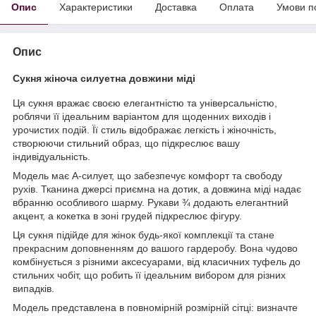
Опис
Характеристики
Доставка
Оплата
Умови п
Опис
Сукня жіноча силуетна довжини міді
Ця сукня вражає своєю елегантністю та універсальністю,
роблячи її ідеальним варіантом для щоденних виходів і
урочистих подій. Її стиль відображає легкість і жіночність,
створюючи стильний образ, що підкреслює вашу
індивідуальність.
Модель має А-силует, що забезпечує комфорт та свободу
рухів. Тканина джерсі приємна на дотик, а довжина міді надає
вбранню особливого шарму. Рукави ¾ додають елегантний
акцент, а кокетка в зоні грудей підкреслює фігуру.
Ця сукня підійде для жінок будь-якої комплекції та стане
прекрасним доповненням до вашого гардеробу. Вона чудово
комбінується з різними аксесуарами, від класичних туфель до
стильних чобіт, що робить її ідеальним вибором для різних
випадків.
Модель представлена в повномірній розмірній сітці: визначте