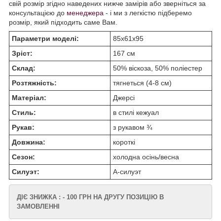
свій розмір згідно наведених нижче замірів або зверніться за
консультацією до
менеджера
- і ми з легкістю підберемо
розмір, який підходить саме Вам.
Параметри моделі:
85х61х95
Зріст:
167 см
Склад:
50% віскоза, 50% поліестер
Розтяжність:
тягнеться (4-8 см)
Матеріал:
Джерсі
Стиль:
в стилі кежуал
Рукав:
з рукавом ¾
Довжина:
короткі
Сезон:
холодна осінь/весна
Силуэт:
А-силуэт
ДІЄ ЗНИЖКА : - 100 ГРН НА ДРУГУ ПОЗИЦІЮ В
ЗАМОВЛЕННІ