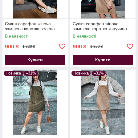
Сукня сарафан жіноча
Сукня сарафан жіноча
замшева коротка зелена
замшева коротка капучино
В наявності
В наявності
900
900
₴
₴
1 320 ₴
1 320 ₴
Купити
Купити
Новинка
–31%
Новинка
–31%