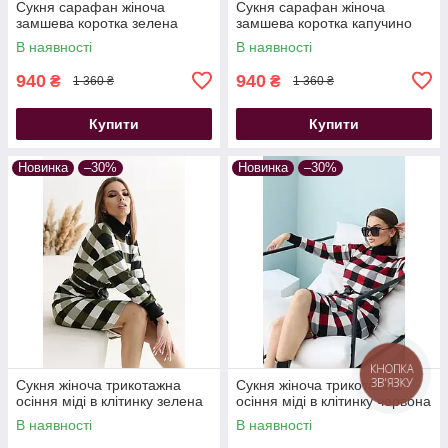
Сукня сарафан жіноча
Сукня сарафан жіноча
замшева коротка зелена
замшева коротка капучино
В наявності
В наявності
940
940
₴
₴
1 360 ₴
1 360 ₴
Купити
Купити
Новинка
–30%
Новинка
–30%
КНОПКА
ЗВ'ЯЗКУ
Сукня жіноча трикотажна
Сукня жіноча трикотажна
осіння міді в клітинку зелена
осіння міді в клітинку червона
В наявності
В наявності