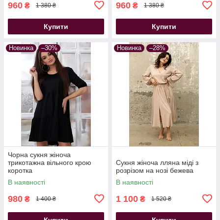
960
960
₴
₴
1 380 ₴
1 380 ₴
Купити
Купити
Новинка
–30%
Новинка
–28%
Чорна сукня жіноча
трикотажна вільного крою
Сукня жіноча лляна міді з
коротка
розрізом на нозі бежева
В наявності
В наявності
980
1 100
₴
₴
1 400 ₴
1 520 ₴
Купити
Купити