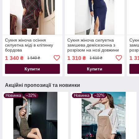
Сукня жіноча осіння
Сукня жіноча силуетна
Сукн
силуетна міді в клітинку
замшева демісезонна з
замш
бордова
розрізом на нозі довжини
розр
міді синя
мід 
1 340
1 310
1 3
₴
₴
1 540 ₴
1 610 ₴
Купити
Купити
Акційні пропозиції та новинки
Новинка
–32%
Новинка
–32%