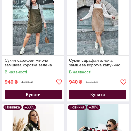
Сукня сарафан жіноча
Сукня сарафан жіноча
замшева коротка зелена
замшева коротка капучино
В наявності
В наявності
940
940
₴
₴
1 360 ₴
1 360 ₴
Купити
Купити
Новинка
–30%
Новинка
–30%