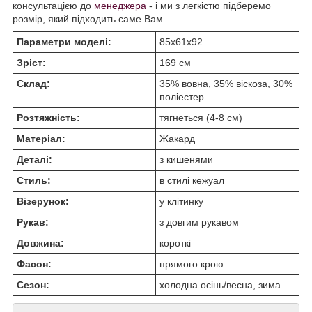
консультацією до
менеджера
- і ми з легкістю підберемо
розмір, який підходить саме Вам.
Параметри моделі:
85х61х92
Зріст:
169 см
Склад:
35% вовна, 35% віскоза, 30%
поліестер
Розтяжність:
тягнеться (4-8 см)
Матеріал:
Жакард
Деталі:
з кишенями
Стиль:
в стилі кежуал
Візерунок:
у клітинку
Рукав:
з довгим рукавом
Довжина:
короткі
Фасон:
прямого крою
Сезон:
холодна осінь/весна, зима