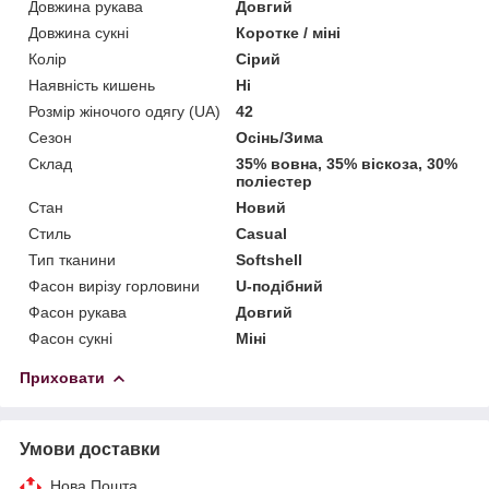
Довжина рукава
Довгий
Довжина сукні
Коротке / міні
Колір
Сірий
Наявність кишень
Ні
Розмір жіночого одягу (UA)
42
Сезон
Осінь/Зима
Склад
35% вовна, 35% віскоза, 30%
поліестер
Стан
Новий
Стиль
Casual
Тип тканини
Softshell
Фасон вирізу горловини
U-подібний
Фасон рукава
Довгий
Фасон сукні
Міні
Приховати
Умови доставки
Нова Пошта