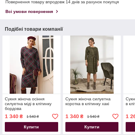
Повернення товару впродовж 14 днів за рахунок покупця
Всі умови повернення
Подібні товари компанії
Сукня жіноча осіння
Сукня жіноча силуетна
Сукн
силуетна міді в клітинку
коротка в клітинку хакі
в кл
бордова
1 340
1 340
1 2
₴
₴
1 540 ₴
1 540 ₴
Купити
Купити