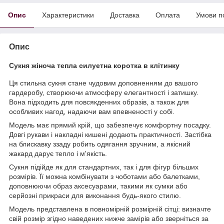
Опис
Характеристики
Доставка
Оплата
Умови п
Опис
Сукня жіноча тепла силуетна коротка в клітинку
Ця стильна сукня стане чудовим доповненням до вашого
гардеробу, створюючи атмосферу елегантності і затишку.
Вона підходить для повсякденних образів, а також для
особливих нагод, надаючи вам впевненості у собі.
Модель має прямий крій, що забезпечує комфортну посадку.
Довгі рукави і накладні кишені додають практичності. Застібка
на блискавку ззаду робить одягання зручним, а якісний
жакард дарує тепло і м'якість.
Сукня підійде як для стандартних, так і для фігур більших
розмірів. Її можна комбінувати з чоботами або балетками,
доповнюючи образ аксесуарами, такими як сумки або
серйозні прикраси для виконання будь-якого стилю.
Модель представлена в повномірній розмірній сітці: визначте
свій розмір згідно наведених нижче замірів або зверніться за