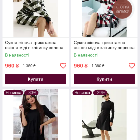
КНОПКА
ЗВ'ЯЗКУ
Сукня жіноча трикотажна
Сукня жіноча трикотажна
осіння міді в клітинку зелена
осіння міді в клітинку червона
В наявності
В наявності
960
960
₴
₴
1 380 ₴
1 380 ₴
Купити
Купити
Новинка
–30%
Новинка
–29%