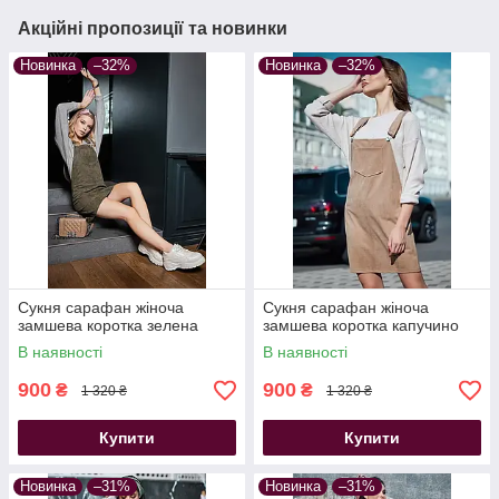
Акційні пропозиції та новинки
Новинка
–32%
Новинка
–32%
Сукня сарафан жіноча
Сукня сарафан жіноча
замшева коротка зелена
замшева коротка капучино
В наявності
В наявності
900
900
₴
₴
1 320 ₴
1 320 ₴
Купити
Купити
Новинка
–31%
Новинка
–31%