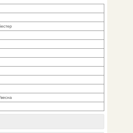
іестер
/весна