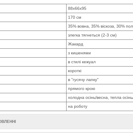
88х66х95
170 см
35% вовна, 35% віскоза, 30% пол
злегка тягнеться (2-3 см)
Жакард
з кишенями
в стилі кежуал
короткі
в "гусячу лапку"
прямого крою
холодна осінь/весна, тепла осінь
на роботу
МОВЛЕННІ