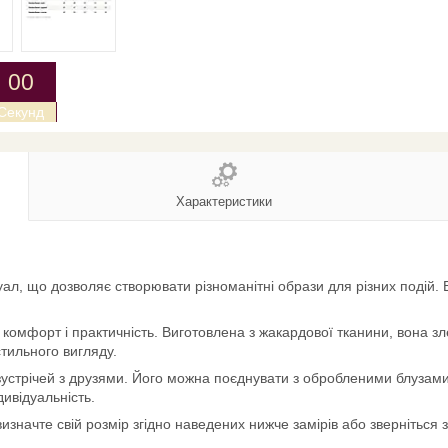
0
0
Секунд
Характеристики
жуал, що дозволяє створювати різноманітні образи для різних подій.
омфорт і практичність. Виготовлена з жакардової тканини, вона зле
стильного вигляду.
устрічей з друзями. Його можна поєднувати з обробленими блузами
дивідуальність.
визначте свій розмір згідно наведених нижче замірів або зверніться