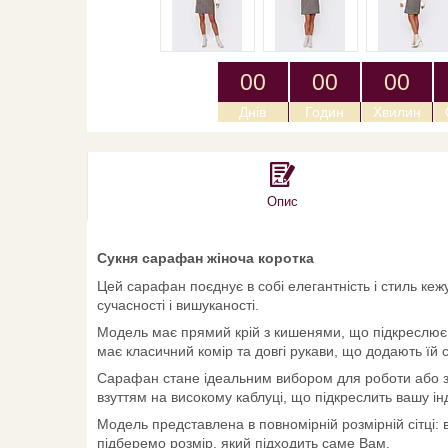
0
0
0
0
0
0
Днів
Годин
Хвилин
Опис
Сукня сарафан жіноча коротка
Цей сарафан поєднує в собі елегантність і стиль ке
сучасності і вишуканості.
Модель має прямий крій з кишенями, що підкреслює к
має класичний комір та довгі рукави, що додають їй 
Сарафан стане ідеальним вибором для роботи або з
взуттям на високому каблуці, що підкреслить вашу ін
Модель представлена в повномірній розмірній сітці: 
підберемо розмір, який підходить саме Вам.