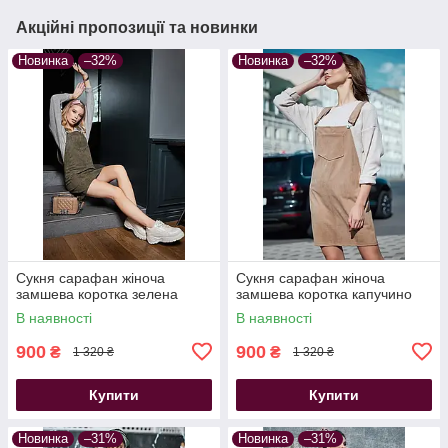
Акційні пропозиції та новинки
Новинка
–32%
Новинка
–32%
Сукня сарафан жіноча
Сукня сарафан жіноча
замшева коротка зелена
замшева коротка капучино
В наявності
В наявності
900
900
₴
₴
1 320 ₴
1 320 ₴
Купити
Купити
Новинка
–31%
Новинка
–31%