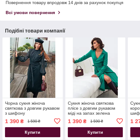
Повернення товару впродовж 14 днів за рахунок покупця
Всі умови повернення
Подібні товари компанії
Чорна сукня жіноча
Сукня жіноча святкова
Сукн
святкова з довгим рукавом
плісе з довгим рукавом
коро
з шифону
міді на запах зелена
шиф
блак
1 390
1 390
1 2
₴
₴
1 590 ₴
1 590 ₴
Купити
Купити