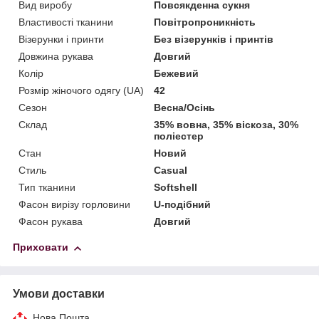
Вид виробу
Повсякденна сукня
Властивості тканини
Повітропроникність
Візерунки і принти
Без візерунків і принтів
Довжина рукава
Довгий
Колір
Бежевий
Розмір жіночого одягу (UA)
42
Сезон
Весна/Осінь
Склад
35% вовна, 35% віскоза, 30%
поліестер
Стан
Новий
Стиль
Casual
Тип тканини
Softshell
Фасон вирізу горловини
U-подібний
Фасон рукава
Довгий
Приховати
Умови доставки
Нова Пошта