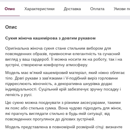
Опис
Характеристики
Доставка
Оплата
Умови п
Опис
Сукня жіноча кашемірова з довгим рукавом
Оригінальна жіноча сукня стане стильним вибором для
повсякденних образів, привносячи елегантність та сучасний
вигляд у ваш гардероб. Її можна носити як на роботу, так і на
зустрічі, створюючи комфортну атмосферу.
Модель має м'який кашеміровий матеріал, який ніжно облягає
тіло. Довгі рукави з зав'язками і V-подібний виріз горловини
підкреслюють жіночність, а декоративна шнурівка додає
індивідуальності. Суцільний крій забезпечує зручну посадку і
легкість у русі.
Цю сукню можна поєднувати з різними аксесуарами, такими
як пояс або стильна сумка. Вона чудово підходить для жінок,
які прагнуть виглядати стильно в будь-якій ситуації, від
повсякденних прогулянок до ділових зустрічей.
Модель представлена в повномірній розмірній сітці: визначте