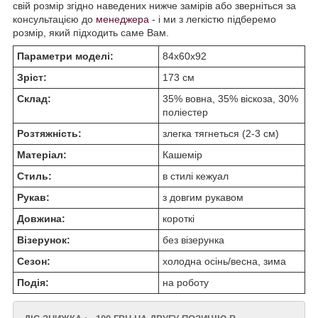
свій розмір згідно наведених нижче замірів або зверніться за
консультацією до
менеджера
- і ми з легкістю підберемо
розмір, який підходить саме Вам.
Параметри моделі:
84х60х92
Зріст:
173 см
Склад:
35% вовна, 35% віскоза, 30%
поліестер
Розтяжність:
злегка тягнеться (2-3 см)
Матеріал:
Кашемір
Стиль:
в стилі кежуал
Рукав:
з довгим рукавом
Довжина:
короткі
Візерунок:
без візерунка
Сезон:
холодна осінь/весна, зима
Подія:
на роботу