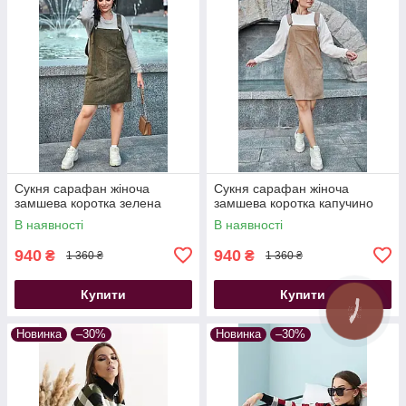
Сукня сарафан жіноча
Сукня сарафан жіноча
замшева коротка зелена
замшева коротка капучино
В наявності
В наявності
940
940
₴
₴
1 360 ₴
1 360 ₴
Купити
Купити
Новинка
–30%
Новинка
–30%