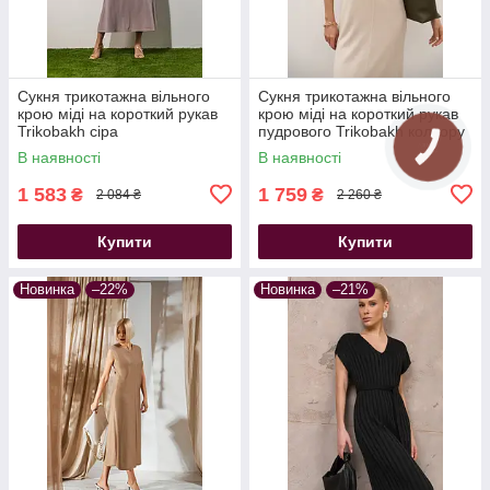
Сукня трикотажна вільного
Сукня трикотажна вільного
крою міді на короткий рукав
крою міді на короткий рукав
Trikobakh сіра
пудрового Trikobakh кольору
В наявності
В наявності
1 583
1 759
₴
₴
2 084 ₴
2 260 ₴
Купити
Купити
Новинка
–22%
Новинка
–21%