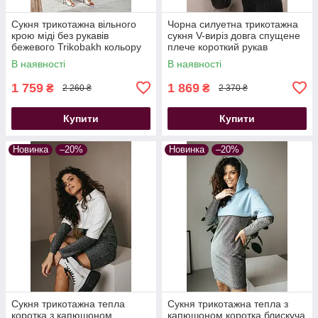
Сукня трикотажна вільного
Чорна силуетна трикотажна
крою міді без рукавів
сукня V-виріз довга спущене
бежевого Trikobakh кольору
плече короткий рукав
Trikobakh
В наявності
В наявності
1 759
1 869
₴
₴
2 260 ₴
2 370 ₴
Купити
Купити
Новинка
–20%
Новинка
–20%
Сукня трикотажна тепла
Сукня трикотажна тепла з
коротка з капюшоном
капюшоном коротка блискуча