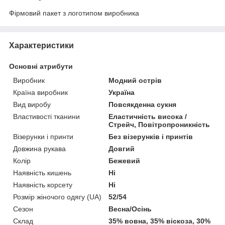
Фірмовий пакет з логотипом виробника
Характеристики
Основні атрибути
Виробник
Модний острів
Країна виробник
Україна
Вид виробу
Повсякденна сукня
Властивості тканини
Еластичність висока /
Стрейч, Повітропроникність
Візерунки і принти
Без візерунків і принтів
Довжина рукава
Довгий
Колір
Бежевий
Наявність кишень
Ні
Наявність корсету
Ні
Розмір жіночого одягу (UA)
52/54
Сезон
Весна/Осінь
Склад
35% вовна, 35% віскоза, 30%