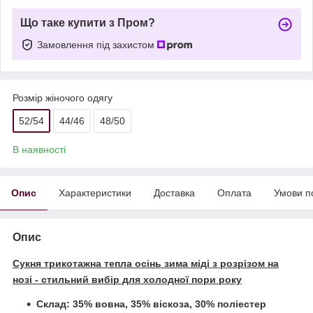
Що таке купити з Пром?
Замовлення під захистом
Розмір жіночого одягу
52/54
44/46
48/50
В наявності
Опис
Характеристики
Доставка
Оплата
Умови п
Опис
Сукня трикотажна тепла осінь зима міді з розрізом на
нозі - стильний вибір для холодної пори року
Склад: 35% вовна, 35% віскоза, 30% поліестер