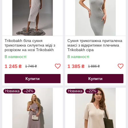
Trikobakh біла сукня
Сукня трикотажна приталена
трикотажна силуетна міді з
максі з відкритими плечима
розрізом на нозі Trikobakh
Trikobakh сіра
В наявності
В наявності
1 245
1 385
₴
₴
1 746 ₴
1 886 ₴
Купити
Купити
Новинка
–24%
Новинка
–22%