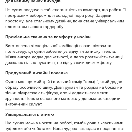
для невимушених виходів.
Ця сукня поєднує в собі елегантність та комфорт, що робить її
прекрасним вибором для холодної пори року. Завдяки
простому, але стильному дизайну, вона стане універсальним
елементом вашого гардеробу.
Преміальна тканина та комфорт у носінні
Виготовлена зі спеціальної комбінації вовни, віскози та
поліестеру, ця сукня забезпечує відчуття затишку і тепла.
М'яка ангора додає делікатності, а легка розтяжність тканиці
дозволяє вільно рухатися, не відчуваючи дискомфорту.
Продуманий дизайн і посадка
Сукня має прямий крій і стильний комір "гольф", який додає
образу особливого шику. Довгі рукави та розрізи на боках не
тільки підкреслюють фігуру, але й додають елементи
зручності. Пояс із основного матеріалу допомагає створити
витончений силует.
Універсальність стилю
Цю сукню можна носити на роботі, комбінуючи з класичними
туфлями або чоботами. Вона чудово виглядає в поєднанні зі