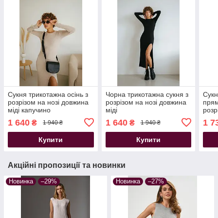
Сукня трикотажна осінь з
Чорна трикотажна сукня з
Сукн
розрізом на нозі довжина
розрізом на нозі довжина
прям
міді капучино
міді
розр
1 640
1 640
1 7
₴
₴
1 940 ₴
1 940 ₴
Купити
Купити
Акційні пропозиції та новинки
Новинка
–29%
Новинка
–27%