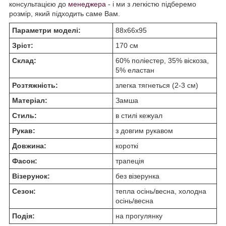
консультацією до
менеджера
- і ми з легкістю підберемо
розмір, який підходить саме Вам.
Параметри моделі:
88х66х95
Зріст:
170 см
Склад:
60% поліестер, 35% віскоза,
5% еластан
Розтяжність:
злегка тягнеться (2-3 см)
Матеріал:
Замша
Стиль:
в стилі кежуал
Рукав:
з довгим рукавом
Довжина:
короткі
Фасон:
трапеція
Візерунок:
без візерунка
Сезон:
тепла осінь/весна, холодна
осінь/весна
Подія:
на прогулянку