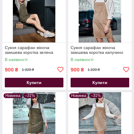
Сукня сарафан жіноча
Сукня сарафан жіноча
замшева коротка зелена
замшева коротка капучино
В наявності
В наявності
900
900
₴
₴
1 320 ₴
1 320 ₴
Купити
Купити
Новинка
–31%
Новинка
–31%