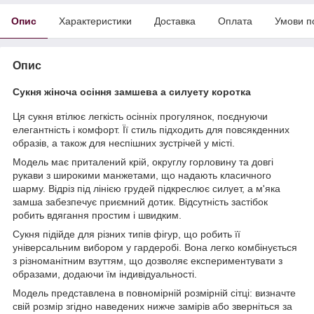
Опис
Характеристики
Доставка
Оплата
Умови п
Опис
Сукня жіноча осіння замшева а силуету коротка
Ця сукня втілює легкість осінніх прогулянок, поєднуючи
елегантність і комфорт. Її стиль підходить для повсякденних
образів, а також для неспішних зустрічей у місті.
Модель має приталений крій, округлу горловину та довгі
рукави з широкими манжетами, що надають класичного
шарму. Відріз під лінією грудей підкреслює силует, а м'яка
замша забезпечує приємний дотик. Відсутність застібок
робить вдягання простим і швидким.
Сукня підійде для різних типів фігур, що робить її
універсальним вибором у гардеробі. Вона легко комбінується
з різноманітним взуттям, що дозволяє експериментувати з
образами, додаючи їм індивідуальності.
Модель представлена в повномірній розмірній сітці: визначте
свій розмір згідно наведених нижче замірів або зверніться за