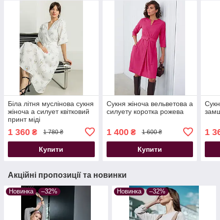
Біла літня муслінова сукня
Сукня жіноча вельветова а
Сукн
жіноча а силует квітковий
силуету коротка рожева
замш
принт міді
1 360
1 400
1 3
₴
₴
1 780 ₴
1 600 ₴
Купити
Купити
Акційні пропозиції та новинки
Новинка
–32%
Новинка
–32%