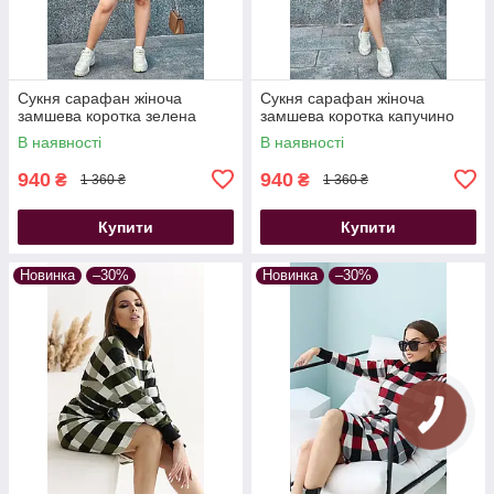
Сукня сарафан жіноча
Сукня сарафан жіноча
замшева коротка зелена
замшева коротка капучино
В наявності
В наявності
940
940
₴
₴
1 360 ₴
1 360 ₴
Купити
Купити
Новинка
–30%
Новинка
–30%