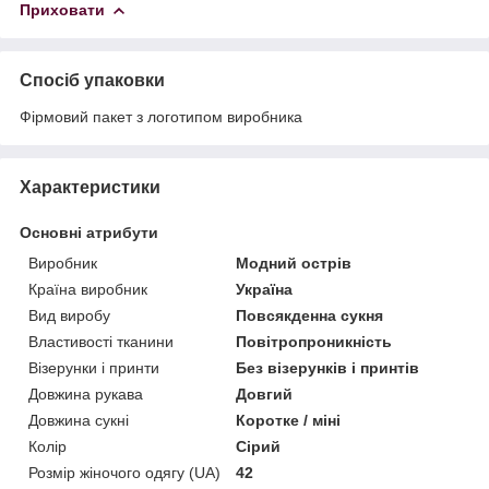
Приховати
Спосіб упаковки
Фірмовий пакет з логотипом виробника
Характеристики
Основні атрибути
Виробник
Модний острів
Країна виробник
Україна
Вид виробу
Повсякденна сукня
Властивості тканини
Повітропроникність
Візерунки і принти
Без візерунків і принтів
Довжина рукава
Довгий
Довжина сукні
Коротке / міні
Колір
Сірий
Розмір жіночого одягу (UA)
42