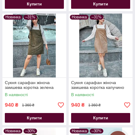
Купити
Купити
Новинка
–31%
Новинка
–31%
Сукня сарафан жіноча
Сукня сарафан жіноча
замшева коротка зелена
замшева коротка капучино
В наявності
В наявності
940
940
₴
₴
1 360 ₴
1 360 ₴
Купити
Купити
Новинка
–30%
Новинка
–30%