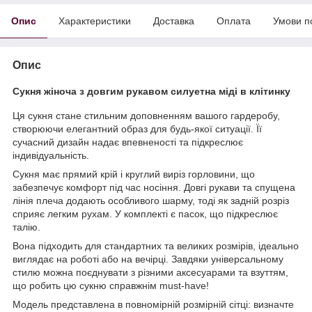
Опис
Характеристики
Доставка
Оплата
Умови п
Опис
Сукня жіноча з довгим рукавом силуетна міді в клітинку
Ця сукня стане стильним доповненням вашого гардеробу,
створюючи елегантний образ для будь-якої ситуації. Її
сучасний дизайн надає впевненості та підкреслює
індивідуальність.
Сукня має прямий крій і круглий виріз горловини, що
забезпечує комфорт під час носіння. Довгі рукави та спущена
лінія плеча додають особливого шарму, тоді як задній розріз
сприяє легким рухам. У комплекті є пасок, що підкреслює
талію.
Вона підходить для стандартних та великих розмірів, ідеально
виглядає на роботі або на вечірці. Завдяки універсальному
стилю можна поєднувати з різними аксесуарами та взуттям,
що робить цю сукню справжнім must-have!
Модель представлена в повномірній розмірній сітці: визначте