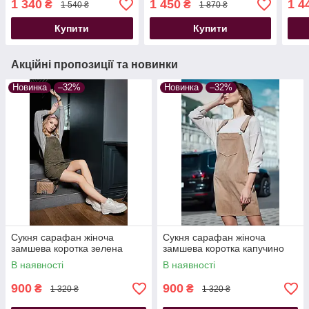
1 340
1 450
1 4
₴
₴
1 540 ₴
1 870 ₴
Купити
Купити
Акційні пропозиції та новинки
Новинка
–32%
Новинка
–32%
Сукня сарафан жіноча
Сукня сарафан жіноча
замшева коротка зелена
замшева коротка капучино
В наявності
В наявності
900
900
₴
₴
1 320 ₴
1 320 ₴