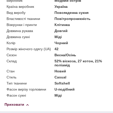
Виробник
Модний острів
Країна виробник
Україна
Вид виробу
Повсякденна сукня
Властивості тканини
Повітропроникність
Візерунки і принти
Клітинка
Довжина рукава
Довгий
Довжина сукні
Міді
Колір
Чорний
Розмір жіночого одягу (UA)
42
Сезон
Весна/Осінь
Склад
52% віскоза, 27 котон, 21%
поліамід
Стан
Новий
Стиль
Casual
Тип тканини
Softshell
Фасон вирізу горловини
U-подібний
Фасон сукні
Міді
Приховати