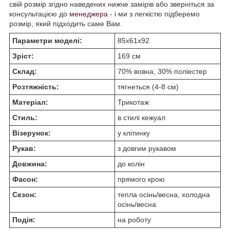
свій розмір згідно наведених нижче замірів або зверніться за
консультацією до
менеджера
- і ми з легкістю підберемо
розмір, який підходить саме Вам.
Параметри моделі:
85х61х92
Зріст:
169 см
Склад:
70% вовна, 30% поліестер
Розтяжність:
тягнеться (4-8 см)
Матеріал:
Трикотаж
Стиль:
в стилі кежуал
Візерунок:
у клітинку
Рукав:
з довгим рукавом
Довжина:
до колін
Фасон:
прямого крою
Сезон:
тепла осінь/весна, холодна
осінь/весна
Подія:
на роботу