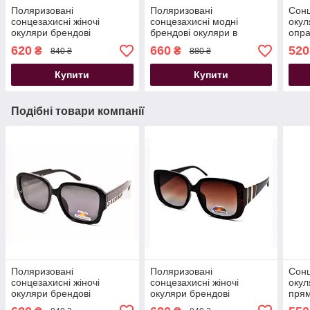
Поляризовані
Поляризовані
Сонц
сонцезахисні жіночі
сонцезахисні модні
окул
окуляри брендові
брендові окуляри в
опра
Polarized квадратна
спортивному стилі
кори
620
660
520
₴
₴
840 ₴
880 ₴
оправа чорні
квадратна оправа чорні
Купити
Купити
Подібні товари компанії
Поляризовані
Поляризовані
Сонц
сонцезахисні жіночі
сонцезахисні жіночі
окул
окуляри брендові
окуляри брендові
прям
Polarized квадратна
Polarized квадратна
глян