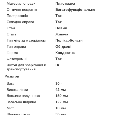
Матеріал оправи
Пластмаса
Оптичне покриття
Багатофункціональне
Поляризація
Так
Складна оправа
Так
Стан
Новий
Стать
Жіноча
Тип лінз за матеріалом
Полікарбонатні
Тип оправи
Обідкові
Форма
Квадратна
Фотохромні
Так
Чохол для зберігання й
Ні
транспортування
Розміри
Вага
30 г
Висота лінзи
42 мм
Довжина завушника
150 мм
Загальна ширина
122 мм
Міст
10 мм
Ширина лінзи
55 мм