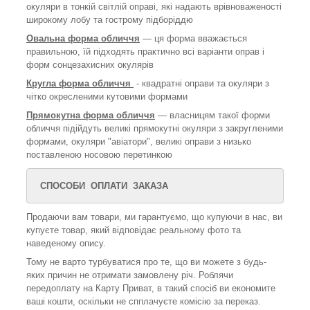
окуляри в тонкій світлій оправі, які надають врівноваженості
широкому лобу та гострому підборіддю
Овальна форма обличчя
— ця форма вважається
правильною, їй підходять практично всі варіанти оправ і
форм сонцезахисних окулярів
Кругла форма обличчя
- квадратні оправи та окуляри з
чітко окресленими кутовими формами
Прямокутна форма обличчя
— власницям такої форми
обличчя підійдуть великі прямокутні окуляри з закругленими
формами, окуляри "авіатори", великі оправи з низько
поставленою носовою перетинкою
СПОСОБИ ОПЛАТИ ЗАКАЗА
Продаючи вам товари, ми гарантуємо, що купуючи в нас, ви
купуєте товар, який відповідає реальному фото та
наведеному опису.
Тому не варто турбуватися про те, що ви можете з будь-
яких причин не отримати замовлену річ. Роблячи
передоплату на Карту Приват, в такий спосіб ви економите
ваші кошти, оскільки не спплачуєте комісію за переказ.