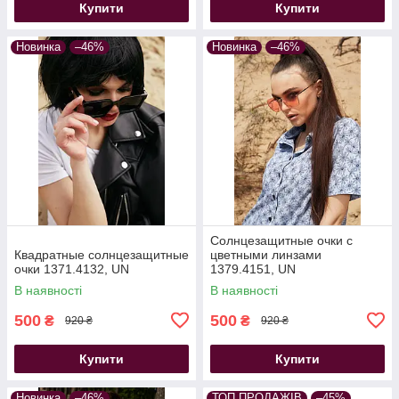
Купити
Купити
Новинка
–46%
Новинка
–46%
Солнцезащитные очки с
Квадратные солнцезащитные
цветными линзами
очки 1371.4132, UN
1379.4151, UN
В наявності
В наявності
500
500
₴
₴
920 ₴
920 ₴
Купити
Купити
Новинка
–46%
ТОП ПРОДАЖІВ
–45%