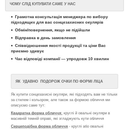
ЧОМУ СЛІД КУПУВАТИ САМЕ У НАС
Грамотна консультація менеджера по вибору
підходящих для вас сонцезахисних окулярів
Обмін/повернення, якщо не підійшли
Відправка в день замовлення
Співвідношення якості продукції та ціни Вас
приємно здивує
Час відповіді компанії — упродовж 10 хвилин
ЯК УДАВНО ПОДОРОЖ ОЧКИ ПО ФОРМІ ЛІЦА
Як купити сонцезахисні окуляри, які підходять вам не тільки
за стилем і кольором, але також за формою обличчя ми
описуємо саме тут:
Квадратна форма обличчя
:
круглі й овальні окуляри в
масивній темній оправі, які згладжують кути обличчя
Серцеподібна форма обличчя
- круглі або овальні