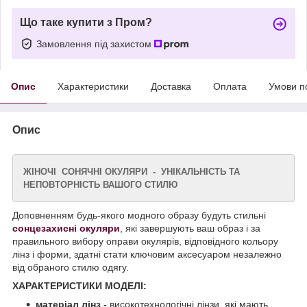
Що таке купити з Пром?
Замовлення під захистом
Опис
Характеристики
Доставка
Оплата
Умови п
Опис
ЖІНОЧІ СОНЯЧНІ ОКУЛЯРИ - УНІКАЛЬНІСТЬ ТА
НЕПОВТОРНІСТЬ ВАШОГО СТИЛЮ
Доповненням будь-якого модного образу будуть стильні
сонцезахисні окуляри
, які завершують ваш образ і за
правильного вибору оправи окулярів, відповідного кольору
лінз і форми, здатні стати ключовим аксесуаром незалежно
від обраного стилю одягу.
ХАРАКТЕРИСТИКИ МОДЕЛІ:
матеріал лінз -
високотехнологічні лінзи, які мають