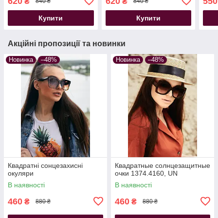
620
620
550
₴
₴
840 ₴
840 ₴
оправа чорні
оправа коричневі
Купити
Купити
Акційні пропозиції та новинки
Новинка
–48%
Новинка
–48%
Квадратні сонцезахисні
Квадратные солнцезащитные
окуляри
очки 1374.4160, UN
В наявності
В наявності
460
460
₴
₴
880 ₴
880 ₴