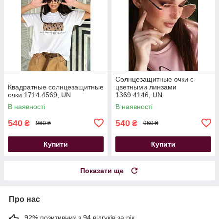
Солнцезащитные очки с
Квадратные солнцезащитные
цветными линзами
очки 1714.4569, UN
1369.4146, UN
В наявності
В наявності
540
540
₴
₴
960 ₴
960 ₴
Купити
Купити
Показати ще
Про нас
92% позитивних з 94 відгуків за рік