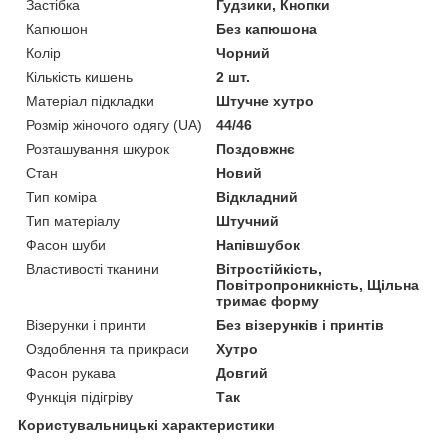
Застібка
Гудзики, Кнопки
Капюшон
Без капюшона
Колір
Чорний
Кількість кишень
2 шт.
Матеріал підкладки
Штучне хутро
Розмір жіночого одягу (UA)
44/46
Розташування шкурок
Поздовжнє
Стан
Новий
Тип коміра
Відкладний
Тип матеріалу
Штучний
Фасон шуби
Напівшубок
Властивості тканини
Вітростійкість,
Повітропроникність, Щільна
тримає форму
Візерунки і принти
Без візерунків і принтів
Оздоблення та прикраси
Хутро
Фасон рукава
Довгий
Функція підігріву
Так
Користувальницькі характеристики