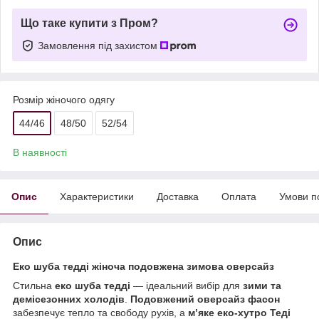
Що таке купити з Пром?
Замовлення під захистом
Розмір жіночого одягу
44/46
48/50
52/54
В наявності
Опис
Характеристики
Доставка
Оплата
Умови п
Опис
Еко шуба тедді жіноча подовжена зимова оверсайз
Стильна
еко шуба тедді
— ідеальний вибір для
зими та
демісезонних холодів
.
Подовжений оверсайз фасон
забезпечує тепло та свободу рухів, а
м’яке еко-хутро Теді