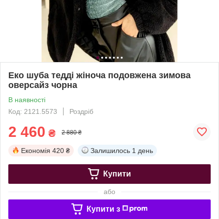
Еко шуба тедді жіноча подовжена зимова
оверсайз чорна
В наявності
Код: 2121.5573
Роздріб
2 460
₴
2 880 ₴
Економія
420 ₴
Залишилось
1 день
Купити
або
Купити з