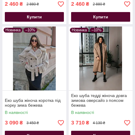
2 460
2 460
₴
₴
2 880 ₴
2 880 ₴
Купити
Купити
Новинка
–10%
Новинка
–10%
Еко шуба тедді жіноча довга
Еко шуба жіноча коротка під
зимова оверсайз з поясом
норку зима бежева
бежева
В наявності
В наявності
3 090
3 710
₴
₴
3 450 ₴
4 130 ₴