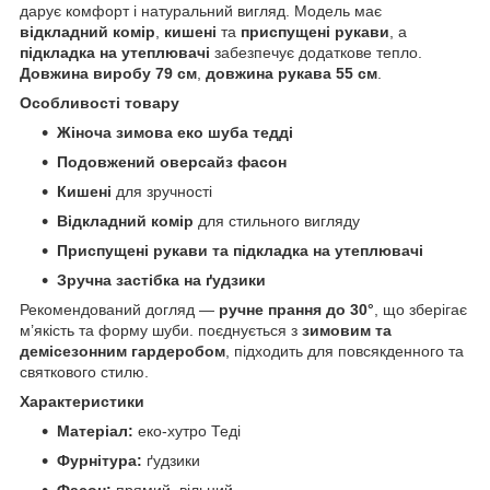
дарує комфорт і натуральний вигляд. Модель має
відкладний комір
,
кишені
та
приспущені рукави
, а
підкладка на утеплювачі
забезпечує додаткове тепло.
Довжина виробу 79 см
,
довжина рукава 55 см
.
Особливості товару
Жіноча зимова еко шуба тедді
Подовжений оверсайз фасон
Кишені
для зручності
Відкладний комір
для стильного вигляду
Приспущені рукави та підкладка на утеплювачі
Зручна застібка на ґудзики
Рекомендований догляд —
ручне прання до 30°
, що зберігає
м’якість та форму шуби. поєднується з
зимовим та
демісезонним гардеробом
, підходить для повсякденного та
святкового стилю.
Характеристики
Матеріал:
еко-хутро Теді
Фурнітура:
ґудзики
Фасон:
прямий, вільний