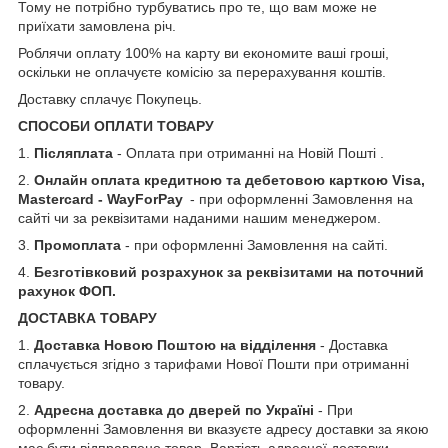
Тому не потрібно турбуватись про те, що вам може не
приїхати замовлена річ.
Роблячи оплату 100% на карту ви економите ваші гроші,
оскільки не оплачуєте комісію за перерахування коштів.
Доставку сплачує Покупець.
СПОСОБИ ОПЛАТИ ТОВАРУ
1.
Післяплата
- Оплата при отриманні на Новій Пошті .
2.
Онлайн оплата кредитною та дебетовою карткою Visa,
Mastercard - WayForPay
- при оформленні Замовлення на
сайті чи за реквізитами наданими нашим менеджером.
3.
Промоплата
- при оформленні Замовлення на сайті.
4.
Безготівковий розрахунок за реквізитами на поточний
рахунок ФОП.
ДОСТАВКА ТОВАРУ
1.
Доставка Новою Поштою на відділення
- Доставка
сплачується згідно з тарифами Нової Пошти при отриманні
товару.
2.
Адресна доставка до дверей по Україні
- При
оформленні Замовлення ви вказуєте адресу доставки за якою
має бути відправлено товар. Вартість адресної доставки