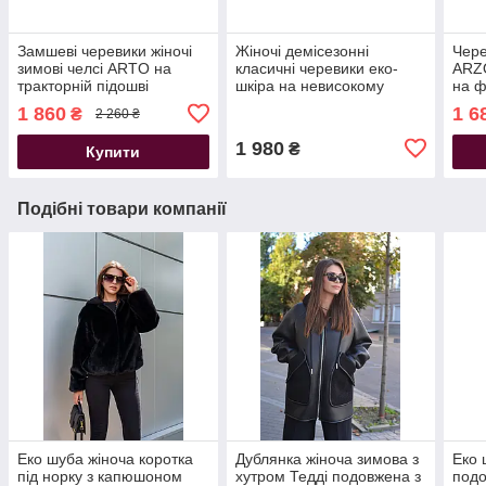
Замшеві черевики жіночі
Жіночі демісезонні
Чере
зимові челсі ARTO на
класичні черевики еко-
ARZO
тракторній підошві
шкіра на невисокому
на ф
капучіно
стійкому каблуку на байці
1 860
1 6
₴
2 260 ₴
бежеві
1 980
₴
Купити
Подібні товари компанії
Еко шуба жіноча коротка
Дублянка жіноча зимова з
Еко 
під норку з капюшоном
хутром Тедді подовжена з
подо