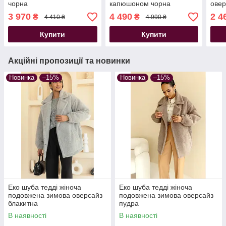
чорна
капюшоном чорна
овер
3 970
4 490
2 4
₴
₴
4 410 ₴
4 990 ₴
Купити
Купити
Акційні пропозиції та новинки
Новинка
–15%
Новинка
–15%
Еко шуба тедді жіноча
Еко шуба тедді жіноча
подовжена зимова оверсайз
подовжена зимова оверсайз
блакитна
пудра
В наявності
В наявності