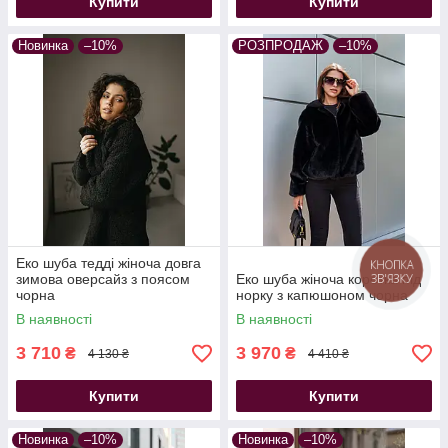
Купити
Купити
Новинка
–10%
РОЗПРОДАЖ
–10%
Еко шуба тедді жіноча довга
КНОПКА
зимова оверсайз з поясом
Еко шуба жіноча коротка під
ЗВ'ЯЗКУ
чорна
норку з капюшоном чорна
В наявності
В наявності
3 710
3 970
₴
₴
4 130 ₴
4 410 ₴
Купити
Купити
Новинка
–10%
Новинка
–10%