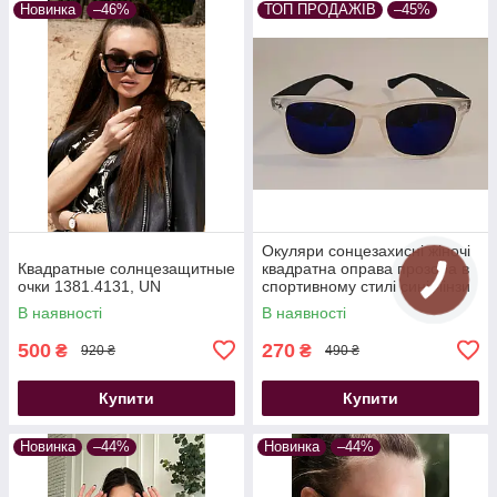
Новинка
–46%
ТОП ПРОДАЖІВ
–45%
Окуляри сонцезахисні жіночі
Квадратные солнцезащитные
квадратна оправа прозора в
очки 1381.4131, UN
спортивному стилі сині лінзи
В наявності
В наявності
500
270
₴
₴
920 ₴
490 ₴
Купити
Купити
Новинка
–44%
Новинка
–44%