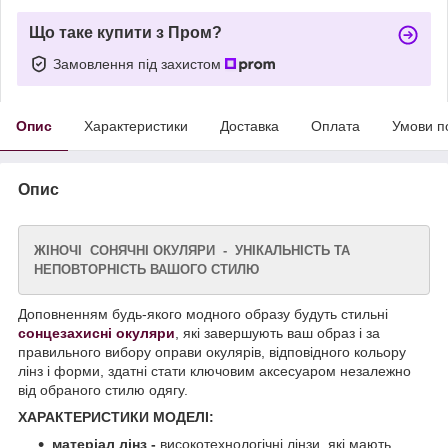
Що таке купити з Пром?
Замовлення під захистом
Опис
Характеристики
Доставка
Оплата
Умови п
Опис
ЖІНОЧІ СОНЯЧНІ ОКУЛЯРИ - УНІКАЛЬНІСТЬ ТА
НЕПОВТОРНІСТЬ ВАШОГО СТИЛЮ
Доповненням будь-якого модного образу будуть стильні
сонцезахисні окуляри
, які завершують ваш образ і за
правильного вибору оправи окулярів, відповідного кольору
лінз і форми, здатні стати ключовим аксесуаром незалежно
від обраного стилю одягу.
ХАРАКТЕРИСТИКИ МОДЕЛІ:
матеріал лінз -
високотехнологічні лінзи, які мають