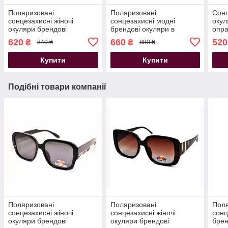
Поляризовані
Поляризовані
Сонц
сонцезахисні жіночі
сонцезахисні модні
окул
окуляри брендові
брендові окуляри в
опра
Polarized квадратна
спортивному стилі
кори
620
660
520
₴
₴
840 ₴
880 ₴
оправа чорні
квадратна оправа чорні
Купити
Купити
Подібні товари компанії
Поляризовані
Поляризовані
Поля
сонцезахисні жіночі
сонцезахисні жіночі
сонц
окуляри брендові
окуляри брендові
брен