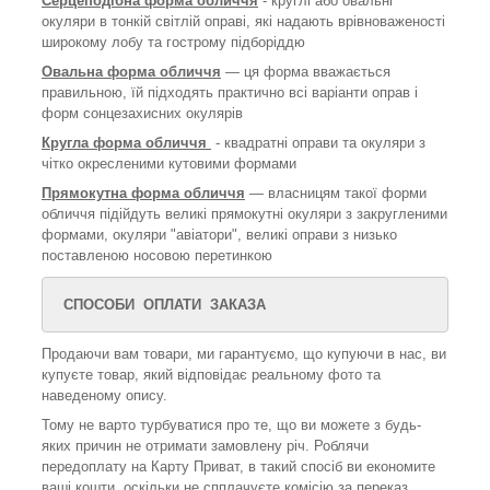
Серцеподібна форма обличчя
- круглі або овальні
окуляри в тонкій світлій оправі, які надають врівноваженості
широкому лобу та гострому підборіддю
Овальна форма обличчя
— ця форма вважається
правильною, їй підходять практично всі варіанти оправ і
форм сонцезахисних окулярів
Кругла форма обличчя
- квадратні оправи та окуляри з
чітко окресленими кутовими формами
Прямокутна форма обличчя
— власницям такої форми
обличчя підійдуть великі прямокутні окуляри з закругленими
формами, окуляри "авіатори", великі оправи з низько
поставленою носовою перетинкою
СПОСОБИ ОПЛАТИ ЗАКАЗА
Продаючи вам товари, ми гарантуємо, що купуючи в нас, ви
купуєте товар, який відповідає реальному фото та
наведеному опису.
Тому не варто турбуватися про те, що ви можете з будь-
яких причин не отримати замовлену річ. Роблячи
передоплату на Карту Приват, в такий спосіб ви економите
ваші кошти, оскільки не спплачуєте комісію за переказ.