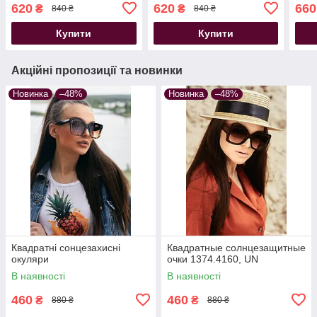
Polarized квадратна
Polarized квадратна
спор
620
620
660
₴
₴
840 ₴
840 ₴
оправа чорні
оправа коричневі
квад
Купити
Купити
Акційні пропозиції та новинки
Новинка
–48%
Новинка
–48%
Квадратні сонцезахисні
Квадратные солнцезащитные
окуляри
очки 1374.4160, UN
В наявності
В наявності
460
460
₴
₴
880 ₴
880 ₴