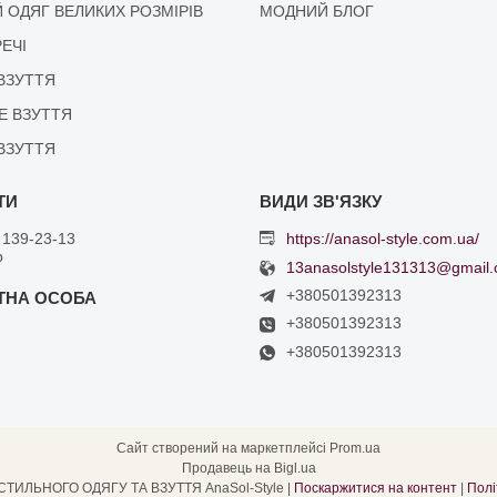
 ОДЯГ ВЕЛИКИХ РОЗМІРІВ
МОДНИЙ БЛОГ
РЕЧІ
ВЗУТТЯ
Е ВЗУТТЯ
ВЗУТТЯ
 139-23-13
https://anasol-style.com.ua/
р
13anasolstyle131313@gmail
+380501392313
+380501392313
+380501392313
Сайт створений на маркетплейсі
Prom.ua
Продавець на Bigl.ua
ІНТЕРНЕТ МАГАЗИН СТИЛЬНОГО ОДЯГУ ТА ВЗУТТЯ AnaSol-Style |
Поскаржитися на контент
|
Полі