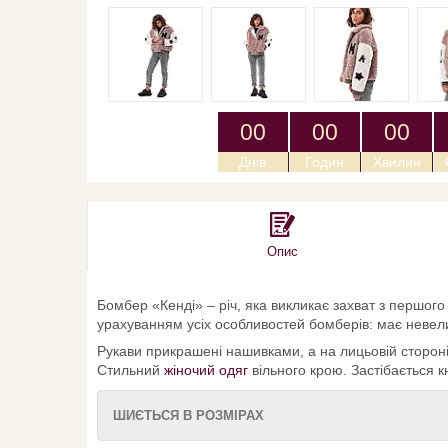
0
0
0
0
0
0
Днів
Годин
Хвилин
Опис
Бомбер «Кенді» – річ, яка викликає захват з першог
урахуванням усіх особливостей бомберів: має невели
Рукави прикрашені нашивками, а на лицьовій стороні 
Стильний
жіночий одяг
вільного крою. Застібається к
ШИЄТЬСЯ В РОЗМІРАХ