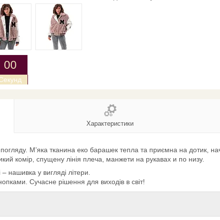
0
0
Секунд
Характеристики
о погляду. М’яка тканина еко барашек тепла та приємна на дотик, н
кий комір, спущену лінія плеча, манжети на рукавах и по низу.
– нашивка у вигляді літери.
нопками. Сучасне рішення для виходів в світ!