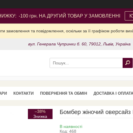
ИЖКУ: -100 грн. НА ДРУГИЙ ТОВАР У ЗАМОВЛЕННІ
К
и замовлення та повідомлення, оскільки за її графіком роботи вих
вул. Генерала Чупринки б. 60, 79012, Львів, Україна
АРИ
КОНТАКТИ
ПОВЕРНЕННЯ ТА ОБМІН
ДОСТАВКА І ОПЛАТ
Бомбер жіночий оверсайз 
–38%
В наявності
Код:
468