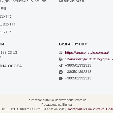
 ОДЯГ ВЕЛИКИХ РОЗМІРІВ
МОДНИЙ БЛОГ
РЕЧІ
ВЗУТТЯ
Е ВЗУТТЯ
ВЗУТТЯ
 139-23-13
https://anasol-style.com.ua/
р
13anasolstyle131313@gmail
+380501392313
+380501392313
+380501392313
Сайт створений на маркетплейсі
Prom.ua
Продавець на Bigl.ua
ІНТЕРНЕТ МАГАЗИН СТИЛЬНОГО ОДЯГУ ТА ВЗУТТЯ AnaSol-Style |
Поскаржитися на контент
|
Полі