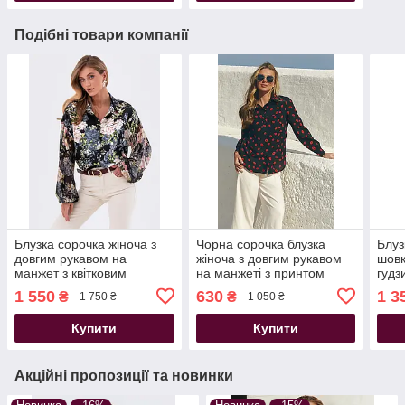
Подібні товари компанії
Блузка сорочка жіноча з
Чорна сорочка блузка
Блуз
довгим рукавом на
жіноча з довгим рукавом
шовк
манжет з квітковим
на манжеті з принтом
гудз
принтом чорна
чор
1 550
630
1 3
₴
₴
1 750 ₴
1 050 ₴
Купити
Купити
Акційні пропозиції та новинки