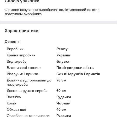
Спосіб упаковки
Фірмове пакування виробника: поліетиленовий пакет з
логотипом виробника
Характеристики
Основні
Виробник
Peony
Країна виробник
Україна
Вид виробу
Блузка
Властивості тканини
Повітропроникність
Візерунки і принти
Без візерунків і принтів
Довжина від горловини до
76 см
низу вироба
Довжина рукава вироба
60 см
Застібка
Гудзики
Колір
Чорний
Обхват шиї
40 см
Оздоблення та прикраси
Гудзики