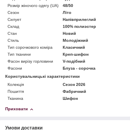
Розмір жіночого одягу (UA)
48/50
Сезон
Літо
Силует
Напівприлеглий
Склад
100% полиэстер
Стан
Новий
Стиль
Молодіжний
Тип сорочкового коміра
Класичний
Тип тканини
Креп-шифон
Фасон вирізу горловини
V-подібний
Фасони
Блуза - сорочка
Користувальницькі характеристики
Колекція
Сезон 2026
Пошиття
Фабричний
Тканина
Шифон
Приховати
Умови доставки